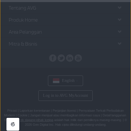
Tentang AVG
Produk Home
Area Pelanggan
Mitra & Bisnis
English
Log in to AVG MyAccount
Privasi
|
Laporkan kerentanan
|
Perjanjian lisensi
|
Pernyataan Terkait Perbudakan
Modern
|
Cookie
|
Jangan menjual atau membagikan informasi saya
|
Detail langganan
Semua
merek dagang pihak ketiga
adalah hak milik dari pemiliknya masing-masing.
|
©
2026 Gen Digital Inc. Hak cipta dilindungi undang-undang.