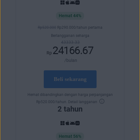
Hemat 44%
Rp
520.000
Rp
290.000
/tahun pertama
Berlangganan seharga
43333.33
24166.67
Rp
/bulan
Beli sekarang
Hemat dibandingkan dengan harga perpanjangan
Rp
520.000
/tahun.
Detail langganan
2 tahun
Hemat 56%