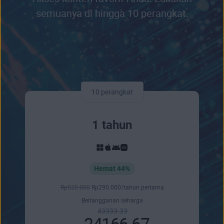
semuanya di hingga 10 perangkat.
10 perangkat
1 tahun
Hemat 44%
Rp
520.000
Rp
290.000
/tahun pertama
Berlangganan seharga
43333.33
24166.67