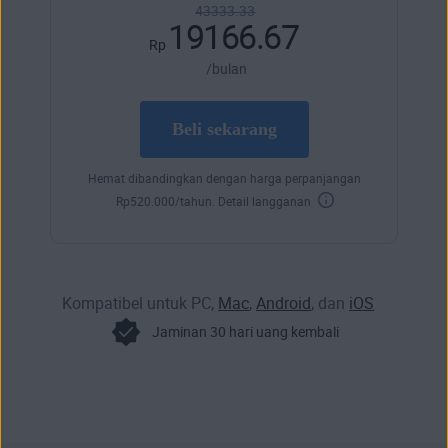
43333.33
19166.67
Rp
/bulan
Beli sekarang
Hemat dibandingkan dengan harga perpanjangan
Rp
520.000
/tahun.
Detail langganan
Kompatibel untuk PC,
Mac
,
Android
, dan
iOS
Jaminan 30 hari uang kembali