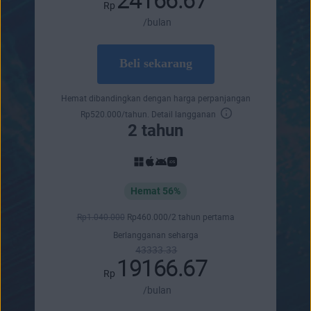
Rp
/bulan
Beli sekarang
Hemat dibandingkan dengan harga perpanjangan
Rp
520.000
/tahun.
Detail langganan
2 tahun
Hemat 56%
Rp
1.040.000
Rp
460.000
/2 tahun pertama
Berlangganan seharga
43333.33
19166.67
Rp
/bulan