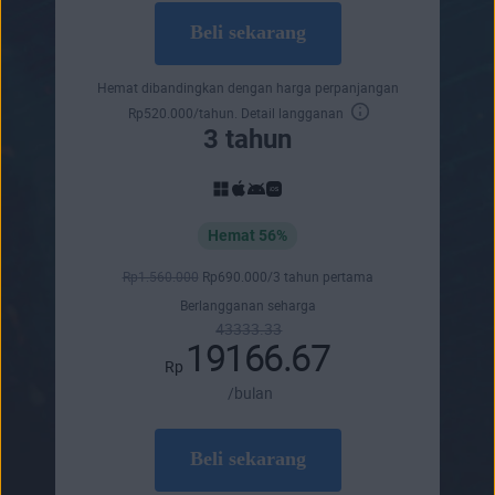
Beli sekarang
Hemat dibandingkan dengan harga perpanjangan
Rp
520.000
/tahun.
Detail langganan
3 tahun
Hemat 56%
Rp
1.560.000
Rp
690.000
/3 tahun pertama
Berlangganan seharga
43333.33
19166.67
Rp
/bulan
Beli sekarang