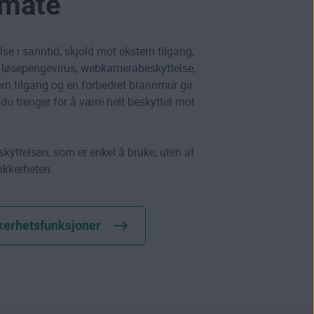
 måte
e i sanntid, skjold mot ekstern tilgang,
 løsepengevirus, webkamerabeskyttelse,
ern tilgang og en forbedret brannmur gir
 du trenger for å være helt beskyttet mot
kyttelsen, som er enkel å bruke, uten at
sikkerheten.
kkerhetsfunksjoner