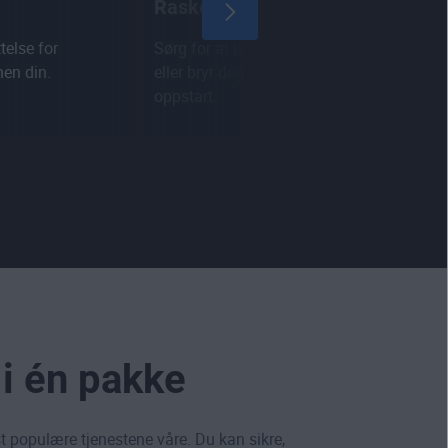
Raskere oppstart
telse for
Sørg for at programvare du ikke bruker
nen din.
eller bryr deg om ikke sinker enhetens
oppstart.
 i én pakke
st populære tjenestene våre. Du kan sikre,