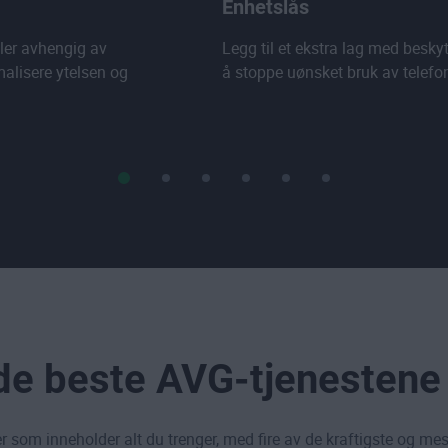
Enhetslås
iler avhengig av
Legg til et ekstra lag med beskyt
malisere ytelsen og
å stoppe uønsket bruk av telefo
 de beste AVG-tjenestene
r som inneholder alt du trenger, med fire av de kraftigste og me