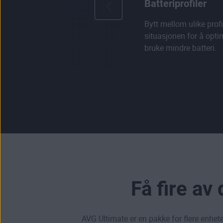
Batteriprofiler
Bytt mellom ulike prof
situasjonen for å opti
bruke mindre batteri.
Få fire av
AVG Ultimate er en pakke for flere enhete