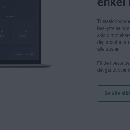
enkel
Trusseloppdagels
beskyttelse mot
skjold mot ekst
deg absolutt alt
alle trusler.
Få den beste bes
det går ut over 
Se alle si