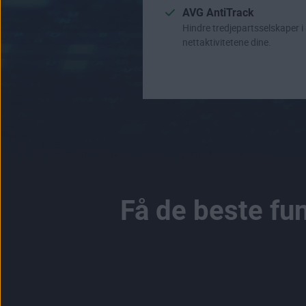
AVG AntiTrack
Hindre tredjepartsselskaper i 
nettaktivitetene dine.
Få de beste fu