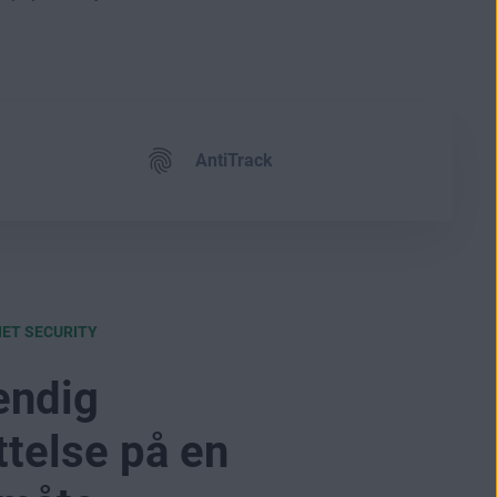
.
AntiTrack
NET SECURITY
endig
telse på en