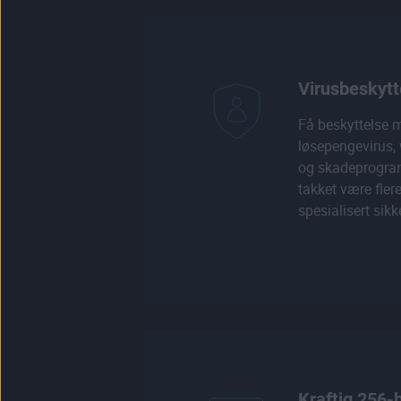
Virusbeskytt
Få beskyttelse 
løsepengevirus
og skadeprogram
takket være fler
spesialisert sikk
Kraftig 256-b