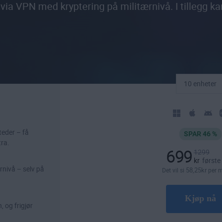
via VPN med kryptering på militærnivå. I tillegg ka
10 enheter
teder – få
SPAR 46 %
tra.
699
1299
kr
første
rnivå – selv på
58
,25
kr
Det vil si
per 
Kjøp nå
, og frigjør