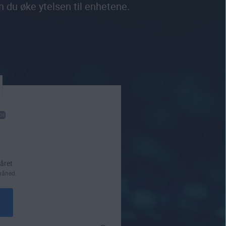
n du øke ytelsen til enhetene.
 året
måned.