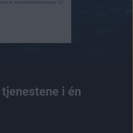
kr
per år.
Abonnementsinformasjon
tjenestene i én