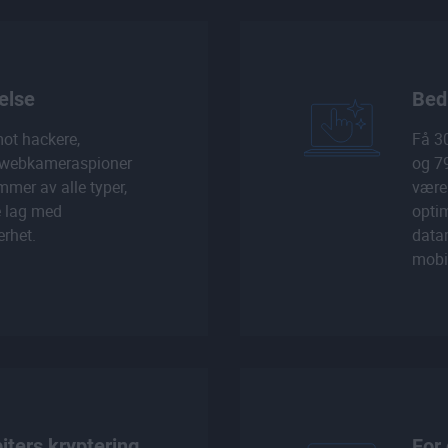
else
Bed
mot hackere,
Få 3
, webkameraspioner
og 79
mer av alle typer,
være 
e lag med
optim
erhet.
data
mobil
iters kryptering
For 