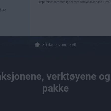
Besparelser sammenlignet med fornyelsesprisen
1 299
å se
30 dagers angrerett
nksjonene, verktøyene og 
pakke