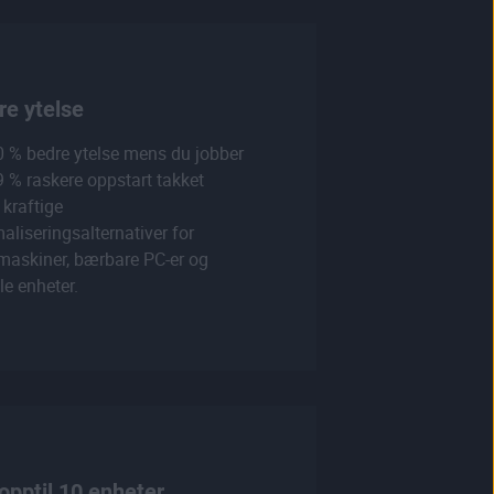
re ytelse
0 % bedre ytelse mens du jobber
 % raskere oppstart takket
kraftige
aliseringsalternativer for
maskiner, bærbare PC-er og
e enheter.
opptil 10 enheter