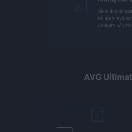
Sikre tilkobling
militært nivå so
anonym på offen
AVG Ultimat