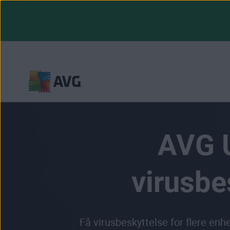
Gå
til
innhold
AVG U
virusbe
Få virusbeskyttelse for flere enhe