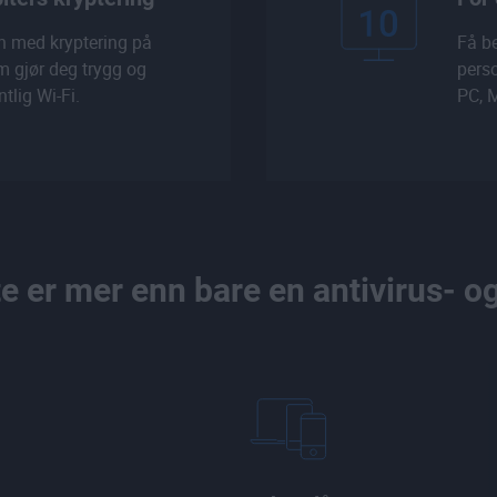
en med kryptering på
Få be
m gjør deg trygg og
perso
tlig Wi-Fi.
PC, 
e er mer enn bare en antivirus- 