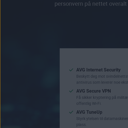
personvern på nettet overalt 
AVG Internet Security
Beskytt deg mot svindelnetts
antivirus som leverer noe eks
AVG Secure VPN
Få sikker kryptering på militæ
offentlig Wi-Fi.
AVG TuneUp
Styrk ytelsen til datamaskinen
plass.