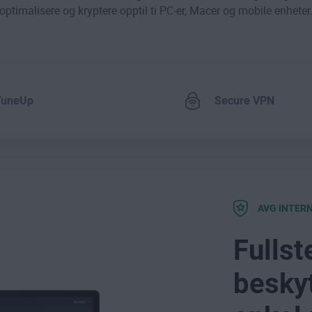
optimalisere og kryptere opptil ti PC-er, Macer og mobile enheter
TuneUp
Secure VPN
AVG INTER
Fullst
beskyt