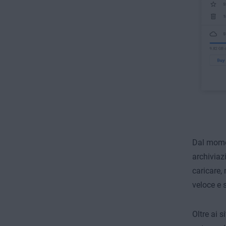
Dal momen
archiviaz
caricare,
veloce e s
Oltre ai s