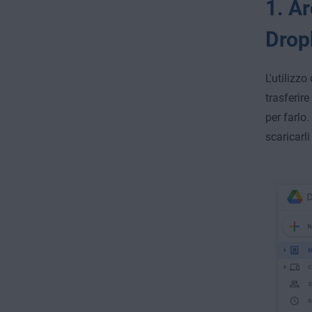
1. A
Drop
L'utilizz
trasferire
per farlo.
scaricarli