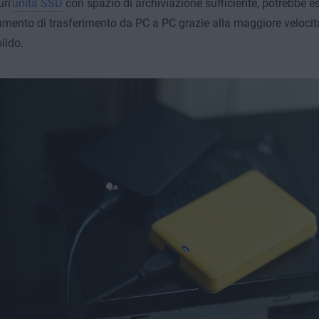
un'
unità SSD
con spazio di archiviazione sufficiente, potrebbe e
mento di trasferimento da PC a PC grazie alla maggiore velocità 
lido.