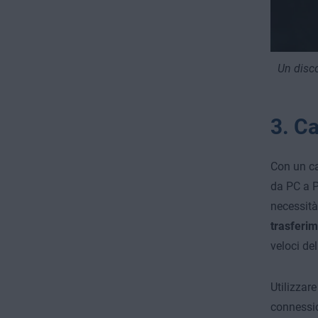
Un disco
3. C
Con un ca
da PC a P
necessità
trasferim
veloci de
Utilizzar
connessio