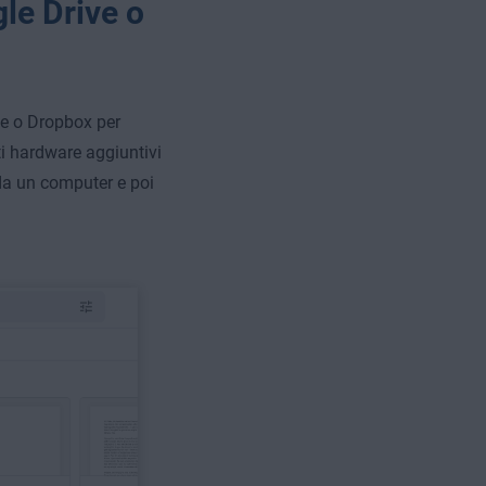
le Drive o
ve o Dropbox per
nti hardware aggiuntivi
d da un computer e poi