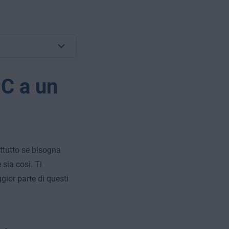
PC a un
attutto se bisogna
sia così. Ti
gior parte di questi