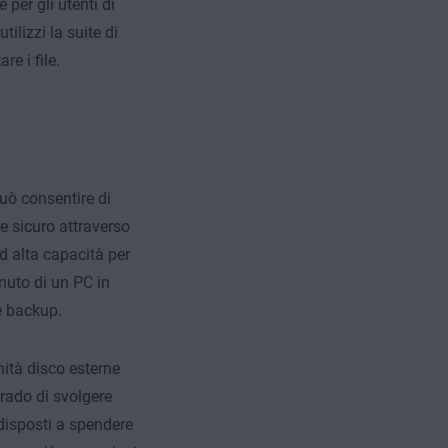
 per gli utenti di
ilizzi la suite di
e i file.
può consentire di
 e sicuro attraverso
d alta capacità per
nuto di un PC in
me backup.
nità disco esterne
rado di svolgere
 disposti a spendere