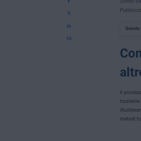
Scritto d
Pubblicat
Questo 
Com
altr
Il proces
trasferir
illustrere
metodi fu