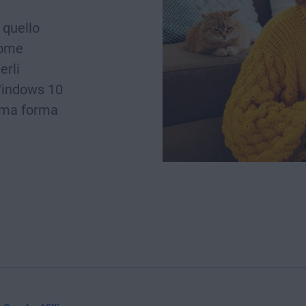
 quello
 come
erli
Windows 10
tima forma