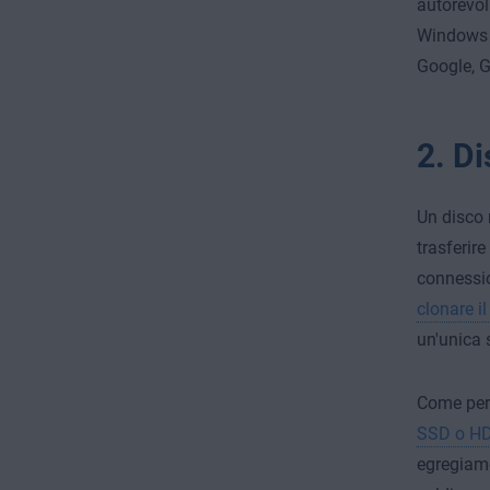
autorevoli
Windows gr
Google, G
2. Di
Un disco 
trasferire
connessio
clonare il
un'unica 
Come per 
SSD o H
egregiame