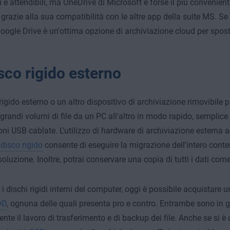
 e attendibili, ma OneDrive di Microsoft è forse il più conveniente
azie alla sua compatibilità con le altre app della suite MS. Se ut
oogle Drive è un'ottima opzione di archiviazione cloud per spostar
sco rigido esterno
rigido esterno o un altro dispositivo di archiviazione rimovibile 
 grandi volumi di file da un PC all'altro in modo rapido, semplice
ni USB cablate. L'utilizzo di hardware di archiviazione esterna a
 disco rigido
consente di eseguire la migrazione dell'intero conte
soluzione. Inoltre, potrai conservare una copia di tutti i dati co
i dischi rigidi interni del computer, oggi è possibile acquistare u
DD
, ognuna delle quali presenta pro e contro. Entrambe sono in g
nte il lavoro di trasferimento e di backup dei file. Anche se si è