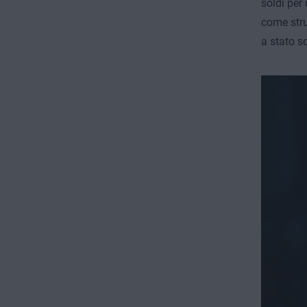
soldi per 
come stru
a stato so