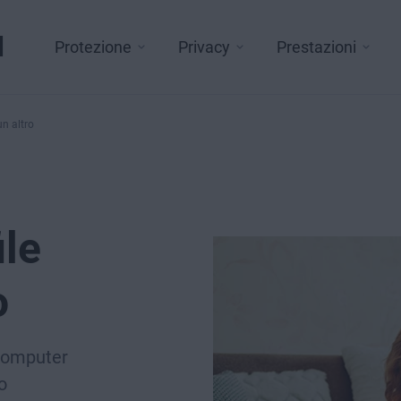
l
Protezione
Privacy
Prestazioni
un altro
ile
o
 computer
o