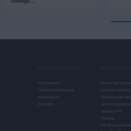
consigli...
Informazioni su AVG
Prodotti per pr
Panoramica
Download antivir
Centro multimediale
Internet Security
Informative
Antivirus per An
Contatti
Antivirus gratui
Secure VPN
TuneUp
File di installazi