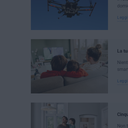
domic
Leggi
La tu
Nient
smart
Leggi
Cinqu
Non t