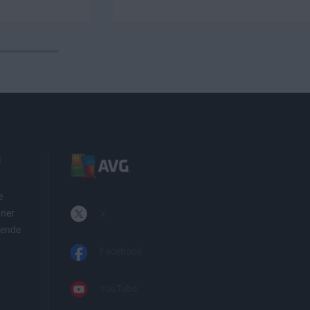
i
e
tner
X
iende
Facebook
YouTube