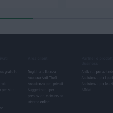
ivati
Area clienti
Partner e prodott
Business
us gratuito
Registra la licenza
Antivirus per aziend
Accesso Anti-Theft
Assistenza per i par
droid
Assistenza per i privati
Assistenza per le az
to per Mac
Suggerimenti per
Affiliati
prestazioni e sicurezza
Ricerca online
one