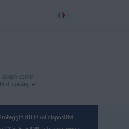
i. Scopri come
 di consigli e
Proteggi tutti i tuoi dispositivi
ca
AVG AntiVirus FREE
per Mac per prevenire e