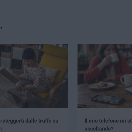
.
oteggerti dalle truffe su
Il mio telefono mi s
n
ascoltando?