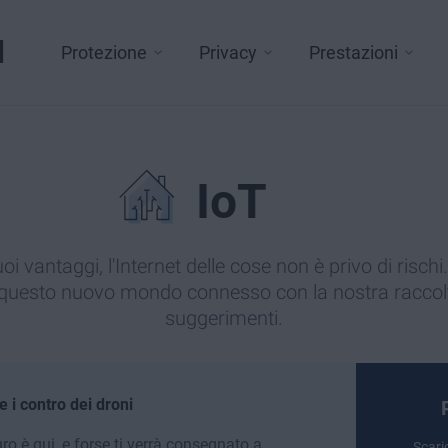
l
Protezione
Privacy
Prestazioni
IoT
oi vantaggi, l'Internet delle cose non è privo di risch
n questo nuovo mondo connesso con la nostra raccolta
suggerimenti.
 e i contro dei droni
turo è qui, e forse ti verrà consegnato a
Scari