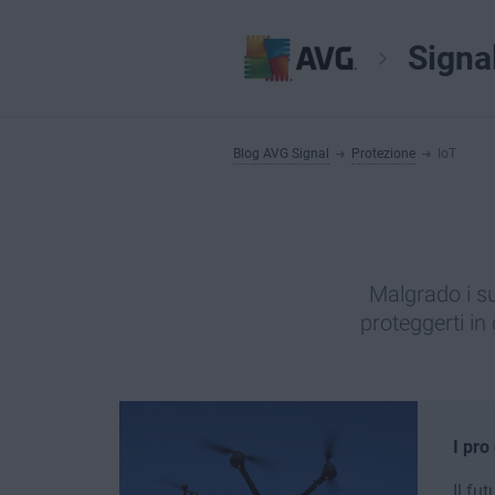
Signa
Blog AVG Signal
Protezione
IoT
Malgrado i su
proteggerti i
I pro
Il fu