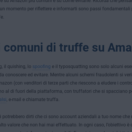
ffe su Amazon più comuni e su come evitarle. Ricorda che pensar
 un momento per riflettere e informarti sono passi fondamentali p
fe.
i comuni di truffe su Am
g, il quishing, lo
spoofing
e il typosquatting sono solo alcuni ese
 conoscere ed evitare. Mentre alcuni schemi fraudolenti si verif
azon (con venditori di terze parti che riescono a eludere i contro
no al di fuori della piattaforma, con truffatori che si spacciano
alsi
, e-mail e chiamate truffa.
ori potrebbero dirti che ci sono account aziendali a tuo nome che
alto valore che non hai mai effettuato. In ogni caso, l’obiettivo è ot