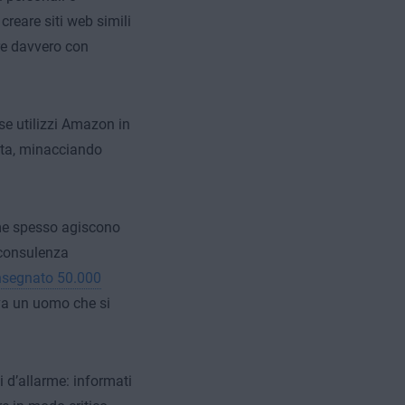
creare siti web simili
re davvero con
e utilizzi Amazon in
etta, minacciando
time spesso agiscono
 consulenza
nsegnato 50.000
va un uomo che si
 d’allarme: informati