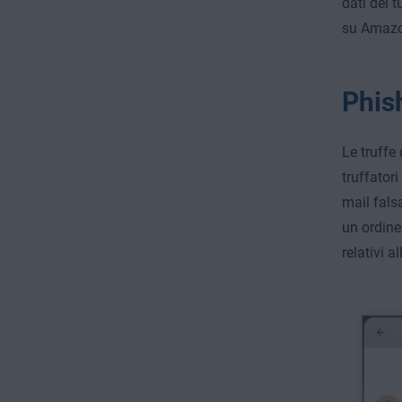
dati del 
su Amazo
Phish
Le truffe
truffatori
mail fals
un ordine
relativi 