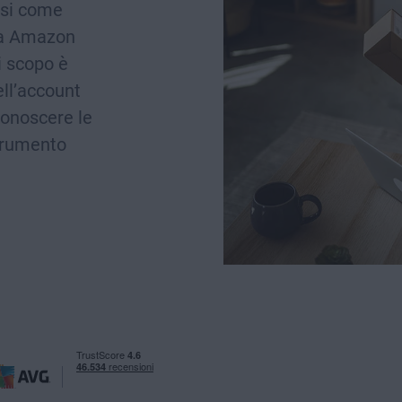
rsi come
nza Amazon
i scopo è
ell’account
iconoscere le
trumento