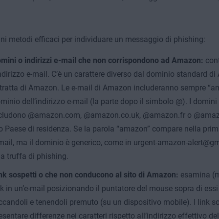
ni metodi efficaci per individuare un messaggio di phishing:
mini o indirizzi e-mail che non corrispondono ad Amazon:
cont
indirizzo e-mail. C’è un carattere diverso dal dominio standard 
 tratta di Amazon. Le e-mail di Amazon includeranno sempre “a
minio dell’indirizzo e-mail (la parte dopo il simbolo @). I domini 
cludono @amazon.com, @amazon.co.uk, @amazon.fr o @amazo
o Paese di residenza. Se la parola “amazon” compare nella prima 
mail, ma il dominio è generico, come in urgent-amazon-alert@gmai
a truffa di phishing.
nk sospetti o che non conducono al sito di Amazon:
esamina (ma
nk in un’e-mail posizionando il puntatore del mouse sopra di essi
ccandoli e tenendoli premuto (su un dispositivo mobile). I link s
esentare differenze nei caratteri rispetto all’indirizzo effettivo 