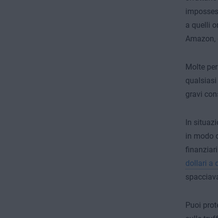
impossess
a quelli o
Amazon, q
Molte per
qualsiasi
gravi con
In situaz
in modo d
finanziar
dollari a 
spacciava
Puoi prot