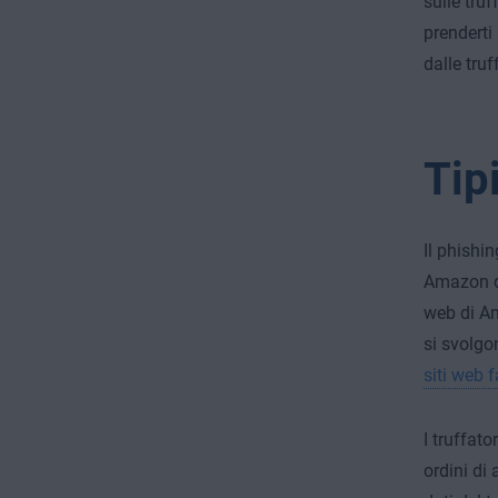
sulle tru
prenderti
dalle truf
Tip
Il phishin
Amazon da
web di Am
si svolgo
siti web f
I truffat
ordini di 