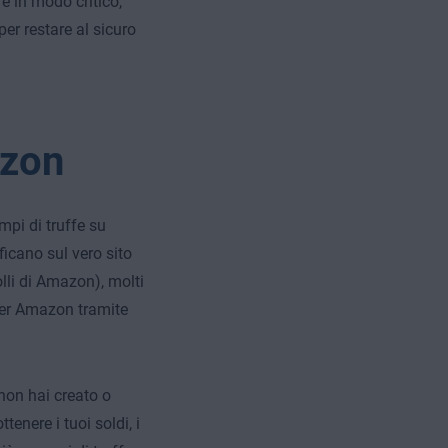
e in modo critico,
er restare al sicuro
azon
mpi di truffe su
icano sul vero sito
lli di Amazon), molti
 per Amazon tramite
 non hai creato o
tenere i tuoi soldi, i