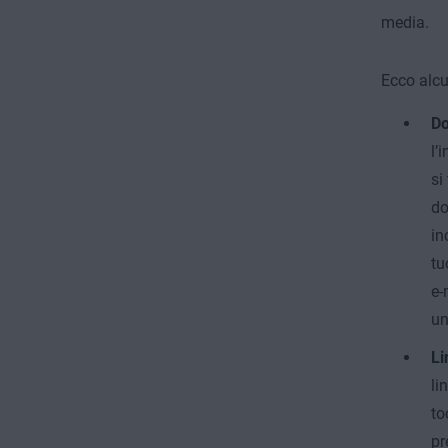
media.
Ecco alcu
Do
l’
si
do
in
tu
e-
un
Li
li
to
pr