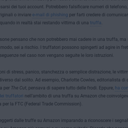
arsi dei tuoi account. Potrebbero falsificare numeri di telefono, 
riginali o inviare
e-mail di phishing
per farti credere di comunica
uando in realtà stai restando vittima di una
truffa
.
sone pensano che non potrebbero mai cadere in una truffa, ma s
 modo, sei a rischio. I truffatori possono spingerti ad agire in fr
seguenze nel caso non vengano seguite le loro istruzioni.
ioni di stress, panico, stanchezza o semplice distrazione, le vit
iverso dal solito. Ad esempio, Charlotte Cowles, editorialista di
ia per
The Cut
, pensava di sapere tutto delle frodi. Eppure,
ha co
dei truffatori
nell’ambito di una truffa su Amazon che coinvolge
 per la FTC (Federal Trade Commission).
eggerti dalle truffe su Amazon imparando a riconoscere i segnali