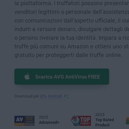
la piattaforma. I truffatori possono presenta
venditori legittimi o personale dell’assiste
con comunicazioni dall’aspetto ufficiale, il cu
indurti a versare denaro, divulgare dettagli d
o persino rivelare la tua identità. Impara a r
truffe più comuni su Amazon e ottieni uno s
gratuito per proteggerti dalle truffe online.
Scarica AVG AntiVirus FREE
Download per
iOS
,
Android
,
PC
2025
2025
Top Rated
Advanced+
Product