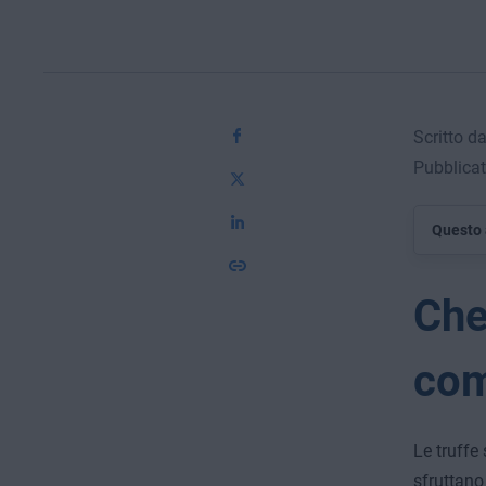
Scritto d
Pubblicat
Questo 
Che
com
Le truffe
sfruttano