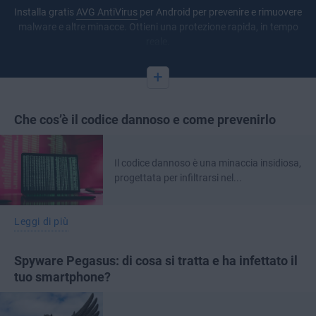
Installa gratis
AVG AntiVirus
per Android per prevenire e rimuovere
malware e altre minacce. Ottieni una protezione rapida, in tempo
reale.
+
Che cos’è il codice dannoso e come prevenirlo
Il codice dannoso è una minaccia insidiosa,
progettata per infiltrarsi nel...
Leggi di più
Spyware Pegasus: di cosa si tratta e ha infettato il
tuo smartphone?