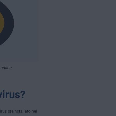
online.
virus?
rus preinstallato nei