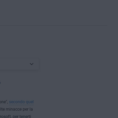
?
one",
secondo quel
olte minacce per la
osoft, per tenerti