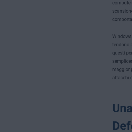
computer 
scansione
comportam
Windows è
tendono a
questi pe
semplicem
maggior p
attacchi 
Una
Def