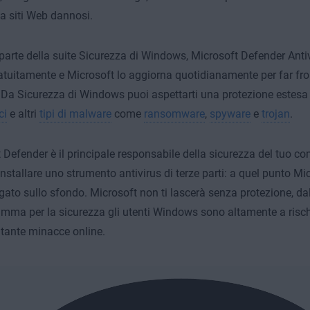
a siti Web dannosi.
arte della suite Sicurezza di Windows, Microsoft Defender Antiv
ratuitamente e Microsoft lo aggiorna quotidianamente per far fro
Da Sicurezza di Windows puoi aspettarti una protezione estesa
ci
e altri
tipi di malware
come
ransomware
,
spyware
e
trojan
.
 Defender è il principale responsabile della sicurezza del tuo c
 installare uno strumento antivirus di terze parti: a quel punto M
legato sullo sfondo. Microsoft non ti lascerà senza protezione,
da
mma per la sicurezza gli utenti Windows sono altamente a risch
 tante minacce online.