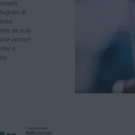
crosoft
tegrato di
ndows
ente da sola
nacce online?
nder e
ato