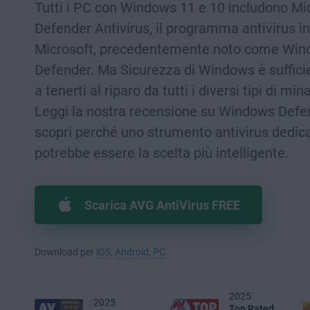
Tutti i PC con Windows 11 e 10 includono Mi
Defender Antivirus, il programma antivirus in
Microsoft, precedentemente noto come Wi
Defender. Ma Sicurezza di Windows è suffici
a tenerti al riparo da tutti i diversi tipi di mi
Leggi la nostra recensione su Windows Defe
scopri perché uno strumento antivirus dedic
potrebbe essere la scelta più intelligente.
Scarica AVG AntiVirus FREE
Download per
iOS
,
Android
,
PC
2025
2025
Top Rated