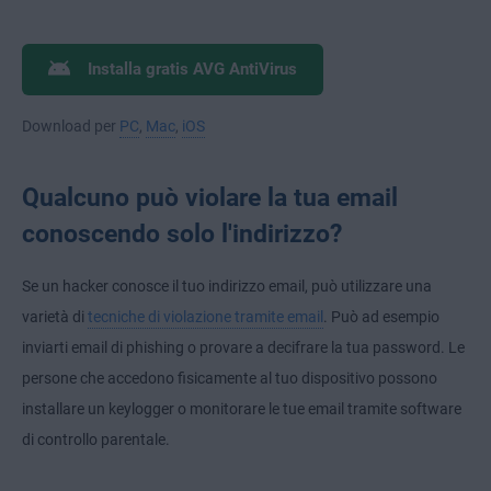
Installa gratis AVG AntiVirus
Download per
PC
,
Mac
,
iOS
Qualcuno può violare la tua email
conoscendo solo l'indirizzo?
Se un hacker conosce il tuo indirizzo email, può utilizzare una
varietà di
tecniche di violazione tramite email
. Può ad esempio
inviarti email di phishing o provare a decifrare la tua password. Le
persone che accedono fisicamente al tuo dispositivo possono
installare un keylogger o monitorare le tue email tramite software
di controllo parentale.