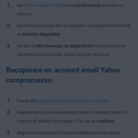
Apri
il tuo account Google
e scegli
Sicurezza
dal menu a
sinistra.
Scorri verso il basso fino al riquadro
I tuoi dispositivi
e fai clic
su
Gestisci dispositivi
.
Fai clic su
Non riconosci un dispositivo?
se è presente un
dispositivo sconosciuto, quindi segui le istruzioni.
Recuperare un account email Yahoo
compromesso
Passa alla
pagina di aiuto per l'accesso a Yahoo
.
Inserisci l'email o il nome utente Yahoo e l'indirizzo email o il
numero di telefono di recupero. Fai clic su
Continua
.
Segui le istruzioni per il recupero dell'account via email,