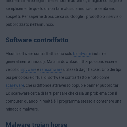
anche in siti Web legittimi e sembrare autentici, il miglior consiglio è
semplicemente quello di non fare clic su annunci che sembrano
sospetti. Per saperne di più, cerca su Google il prodotto o il servizio
pubblicizzato nell'annuncio.
Software contraffatto
Alcuni software contraffatti sono solo
bloatware
inutili (e
generalmente innocui). Ma altri download fittizi possono essere
veicoli di
spyware
e
ransomware
utilizzati dagli hacker. Uno dei tipi
più pericolosi e diffusi di software contraffatto è noto come
scareware
, che si diffonde attraverso popup e banner pubblicitari.
Lo scareware cerca di farti pensare che ci sia un problema con il
computer, quando in realtà è il programma stesso a contenere una
minaccia malware.
Malware trojan horse