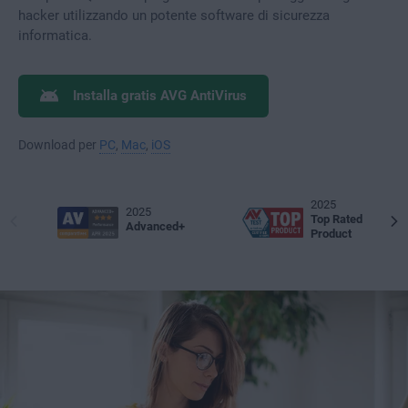
hacker utilizzando un potente software di sicurezza
informatica.
Installa gratis AVG AntiVirus
Download per
PC
,
Mac
,
iOS
2025
2025
Top Rated
Advanced+
Product