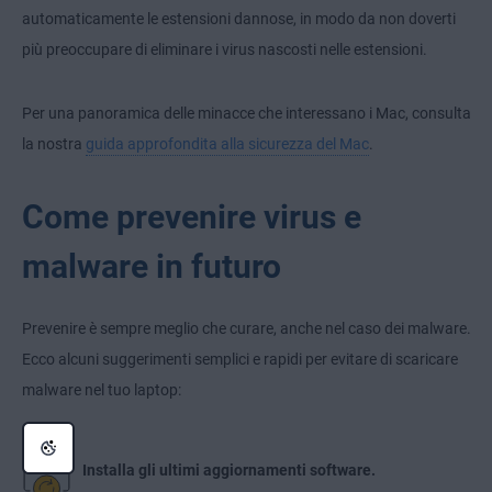
automaticamente le estensioni dannose, in modo da non doverti
più preoccupare di eliminare i virus nascosti nelle estensioni.
Per una panoramica delle minacce che interessano i Mac, consulta
la nostra
guida approfondita alla sicurezza del Mac
.
Come prevenire virus e
malware in futuro
Prevenire è sempre meglio che curare, anche nel caso dei malware.
Ecco alcuni suggerimenti semplici e rapidi per evitare di scaricare
malware nel tuo laptop:
Installa gli ultimi aggiornamenti software.