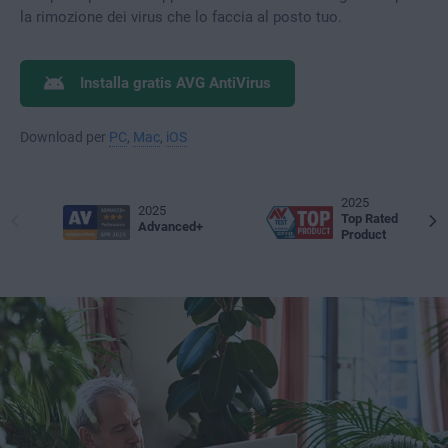
la rimozione dei virus che lo faccia al posto tuo.
Installa gratis AVG AntiVirus
Download per
PC
,
Mac
,
iOS
2025
2025
Top Rated
Advanced+
Product