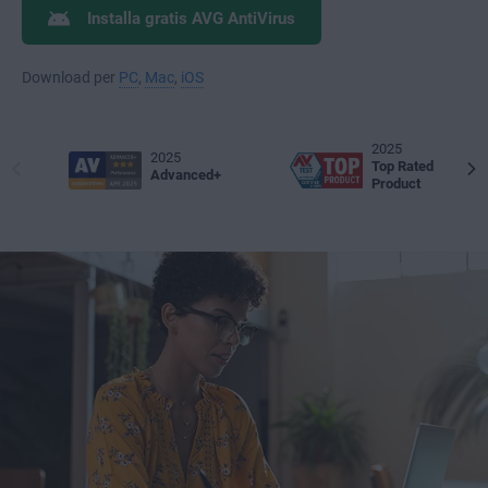
Installa gratis AVG AntiVirus
Download per
PC
,
Mac
,
iOS
2025
2025
Top Rated
Advanced+
Product