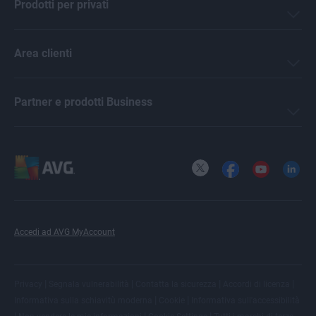
Prodotti per privati
Area clienti
Partner e prodotti Business
X
Facebook
YouTube
LinkedI
Accedi ad AVG MyAccount
|
|
|
|
Privacy
Segnala vulnerabilità
Contatta la sicurezza
Accordi di licenza
|
|
Informativa sulla schiavitù moderna
Cookie
Informativa sull'accessibilità