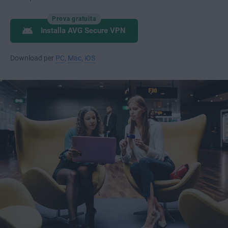
Prova gratuita
Installa AVG Secure VPN
Download per
PC
,
Mac
,
iOS