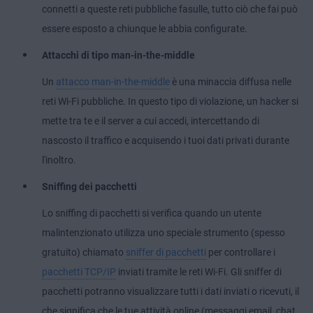
connetti a queste reti pubbliche fasulle, tutto ciò che fai può
essere esposto a chiunque le abbia configurate.
Attacchi di tipo man-in-the-middle
Un
attacco man-in-the-middle
è una minaccia diffusa nelle
reti Wi-Fi pubbliche. In questo tipo di violazione, un hacker si
mette tra te e il server a cui accedi, intercettando di
nascosto il traffico e acquisendo i tuoi dati privati durante
l'inoltro.
Sniffing dei pacchetti
Lo sniffing di pacchetti si verifica quando un utente
malintenzionato utilizza uno speciale strumento (spesso
gratuito) chiamato
sniffer di pacchetti
per controllare i
pacchetti TCP/IP
inviati tramite le reti Wi-Fi. Gli sniffer di
pacchetti potranno visualizzare tutti i dati inviati o ricevuti, il
che significa che le tue attività online (messaggi email, chat,