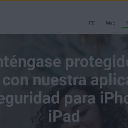
PC
Mac
téngase protegid
 con nuestra apli
eguridad para iPh
iPad