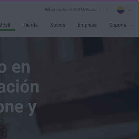
Iniciar sesión en AVG MyAccount
Móvil
Tienda
Socios
Empresa
Soporte
o en
cación
one y