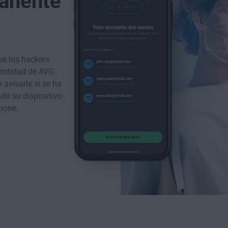
anente
ue los hackers
dentidad de AVG
 avisarle si se ha
do su dispositivo
Phone.