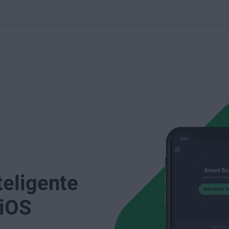
teligente
 iOS