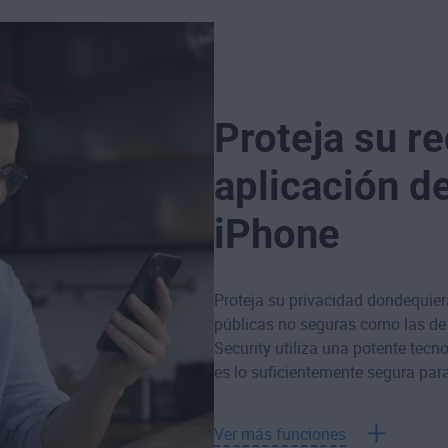
Proteja su r
aplicación d
iPhone
Proteja su privacidad dondequiera
públicas no seguras como las de 
Security utiliza una potente tec
es lo suficientemente segura par
Ver más funciones