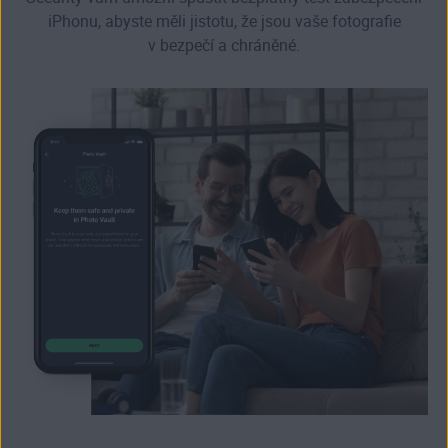
iPhonu, abyste měli jistotu, že jsou vaše fotografie
v bezpečí a chráněné.