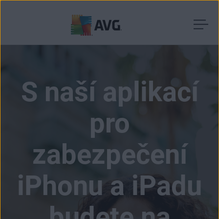
Přejít
na
obsah
stránky
S naší aplikací
pro
zabezpečení
iPhonu a iPadu
budete na