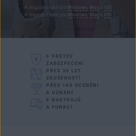
K dispozici také pro
Windows
,
Mac
a
iOS
K dispozici také pro
Windows
,
Mac
a
iOS
6 VRSTEV
ZABEZPEČENÍ
PŘES 30 LET
ZKUŠENOSTÍ
PŘES 160 OCENĚNÍ
A UZNÁNÍ
8 NÁSTROJŮ
A FUNKCÍ