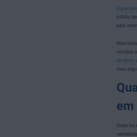
Especial
trilhão d
pela inter
Mas toda
compra o
de libras
mas algu
Qua
em 
Onde há 
variedad