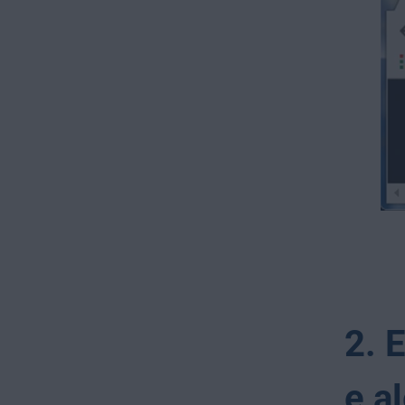
2. 
e a