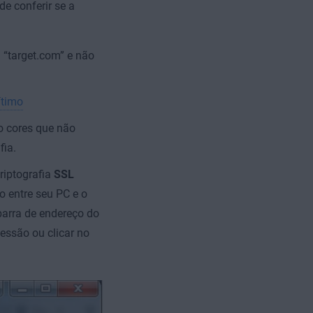
de conferir se a
: “target.com” e não
ítimo
o cores que não
fia.
criptografia
SSL
o entre seu PC e o
 barra de endereço do
essão ou clicar no