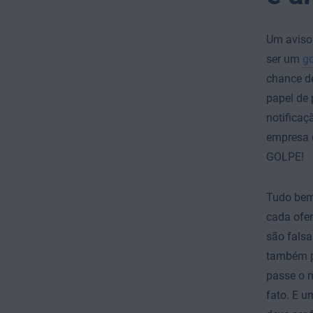
Um aviso 
ser um
g
chance de
papel de 
notificaç
empresa d
GOLPE!
Tudo bem
cada ofer
são falsa
também po
passe o m
fato. E u