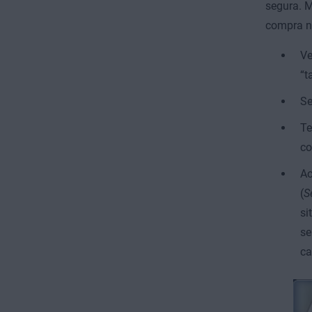
segura. M
compra na
Ve
“t
Se
Te
co
Ao
(
S
si
se
ca