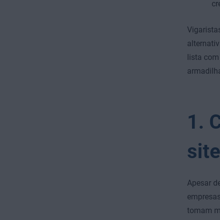
cr
Vigarista
alternat
lista com
armadilh
1. 
sit
Apesar de
empresa
tomam med