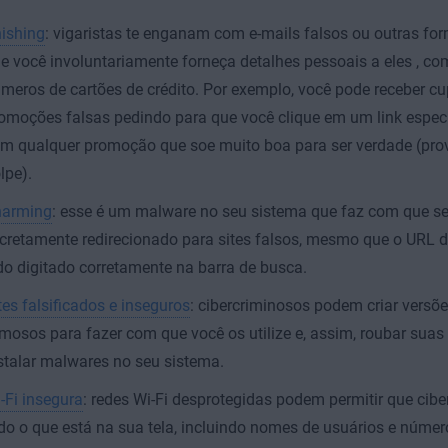
ishing
: vigaristas te enganam com e-mails falsos ou outras fo
e você involuntariamente forneça detalhes pessoais a eles , c
meros de cartões de crédito. Por exemplo, você pode receber c
omoções falsas pedindo para que você clique em um link especí
m qualquer promoção que soe muito boa para ser verdade (pr
lpe).
arming
: esse é um malware no seu sistema que faz com que s
cretamente redirecionado para sites falsos, mesmo que o URL do
do digitado corretamente na barra de busca.
tes falsificados e inseguros
: cibercriminosos podem criar versõe
mosos para fazer com que você os utilize e, assim, roubar sua
stalar malwares no seu sistema.
-Fi insegura
: redes Wi-Fi desprotegidas podem permitir que cib
do o que está na sua tela, incluindo nomes de usuários e númer