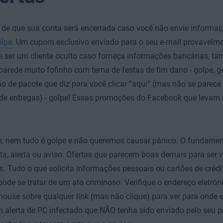
de que sua conta será encerrada caso você não envie informaç
olpe
. Um cupom exclusivo enviado para o seu e-mail provavelm
 ser um cliente oculto caso forneça informações bancárias, ta
parede muito fofinho com tema de festas de fim dano - golpe, g
ão de pacote que diz para você clicar “aqui” (mas não se parec
e entregas) - golpe! Essas promoções do Facebook que levam a 
, nem tudo é golpe e não queremos causar pânico. O fundamen
ta, alerta ou aviso. Ofertas que parecem boas demais para ser 
s. Tudo o que solicita informações pessoais ou cartões de crédit
de se tratar de um ato criminoso. Verifique o endereço eletrôn
ouse sobre qualquer link (mas não clique) para ver para onde ele
m alerta de PC infectado que NÃO tenha sido enviado pelo seu p