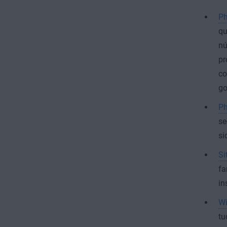
Ph
qu
nú
pr
co
go
Ph
se
si
Si
fa
in
Wi
tu