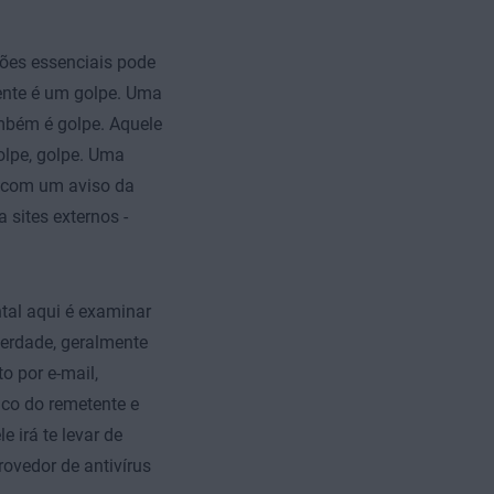
ões essenciais pode
ente é um golpe. Uma
mbém é golpe. Aquele
olpe, golpe. Uma
e com um aviso da
sites externos -
tal aqui é examinar
verdade, geralmente
o por e-mail,
ico do remetente e
 irá te levar de
rovedor de antivírus