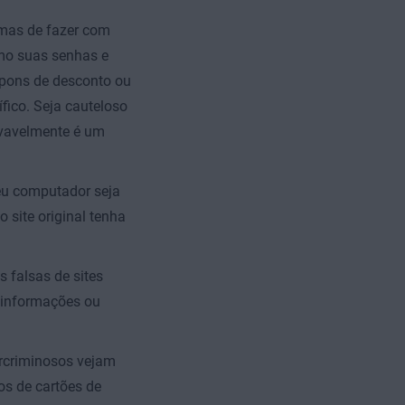
rmas de fazer com
omo suas senhas e
upons de desconto ou
fico. Seja cauteloso
ovavelmente é um
eu computador seja
 site original tenha
s falsas de sites
s informações ou
ercriminosos vejam
os de cartões de