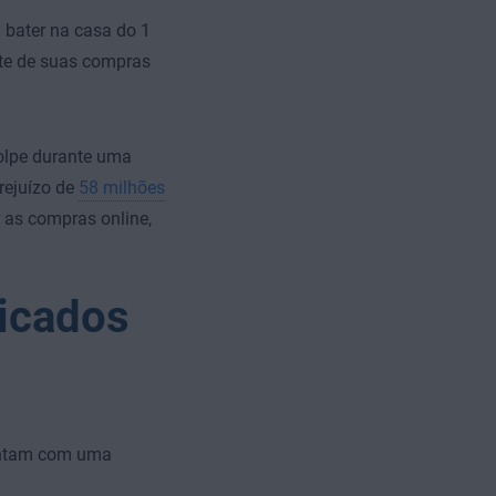
 bater na casa do 1
te de suas compras
olpe durante uma
rejuízo de
58 milhões
 as compras online,
licados
contam com uma