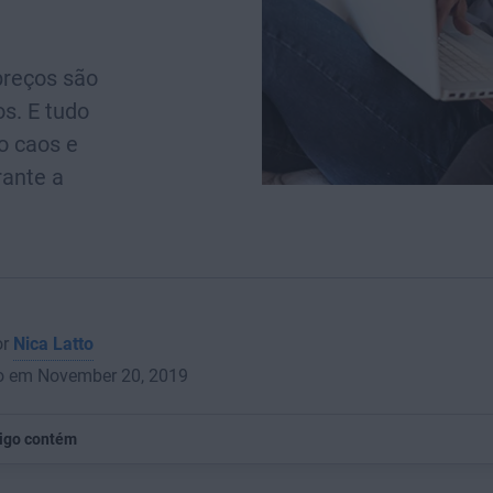
preços são
s. E tudo
do caos e
rante a
or
Nica Latto
o em November 20, 2019
tigo contém