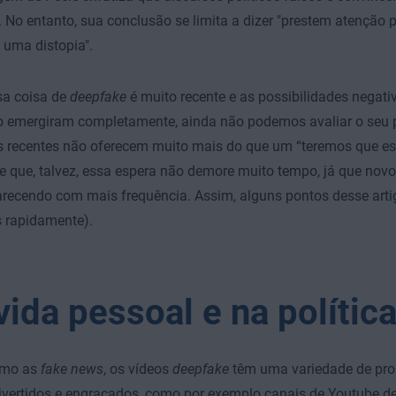
. No entanto, sua conclusão se limita a dizer "prestem atenção
uma distopia".
a coisa de
deepfake
é muito recente e as possibilidades negat
 emergiram completamente, ainda não podemos avaliar o seu p
s recentes não oferecem muito mais do que um “teremos que esp
e que, talvez, essa espera não demore muito tempo, já que nov
recendo com mais frequência. Assim, alguns pontos desse arti
 rapidamente).
vida pessoal e na polític
omo as
fake news
, os vídeos
deepfake
têm uma variedade de pro
ivertidos e engraçados, como por exemplo canais de Youtube d