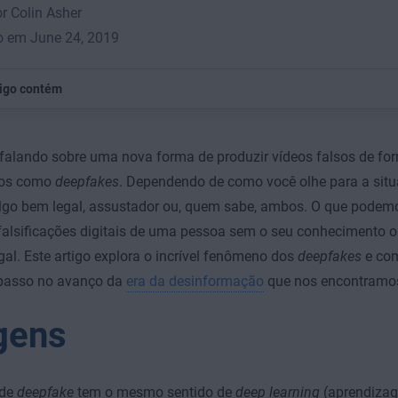
or Colin Asher
o em June 24, 2019
tigo contém
alando sobre uma nova forma de produzir vídeos falsos de for
dos como
deepfakes
. Dependendo de como você olhe para a situ
lgo bem legal, assustador ou, quem sabe, ambos. O que podemo
falsificações digitais de uma pessoa sem o seu conhecimento 
gal. Este artigo explora o incrível fenômeno dos
deepfakes
e com
passo no avanço da
era da desinformação
que nos encontramos
gens
 de
deepfake
tem o mesmo sentido de
deep learning
(aprendizag