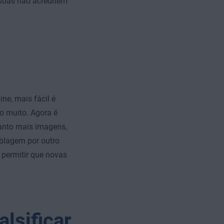
soas não acreditem
ne, mais fácil é
o muito. Agora é
anto mais imagens,
blagem por outro
permitir que novas
alsificar