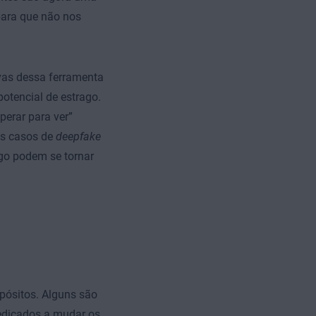
 para que não nos
ivas dessa ferramenta
otencial de estrago.
erar para ver”
os casos de
deepfake
go podem se tornar
a
pósitos. Alguns são
edicados a mudar os