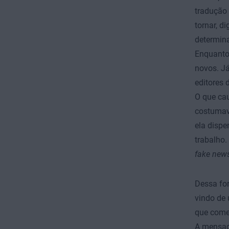
tradução 
tornar, d
determina
Enquant
novos. J
editores 
O que cau
costumava
ela dispe
trabalho.
fake new
Dessa for
vindo de 
que com
A mensage