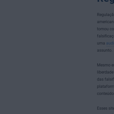
Regulação
american
tomou co
falsifica
uma
aud
assunto.
Mesmo em 
liberdad
das fals
plataform
conteúdo 
Esses sit