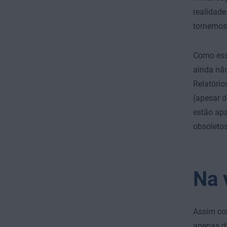
realidade
tornemos 
Como ess
ainda não
Relatório
(apesar d
estão apa
obsoletos
Na 
Assim c
apenas d