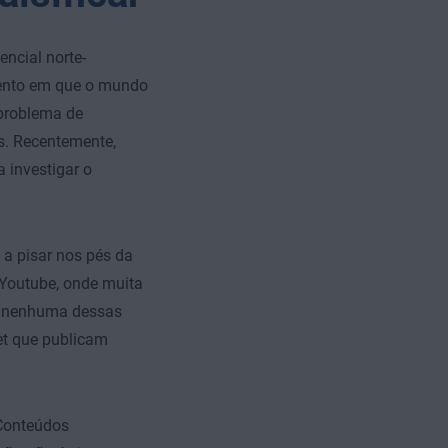
encial norte-
ento em que o mundo
 problema de
s. Recentemente,
 investigar o
a pisar nos pés da
Youtube, onde muita
o, nenhuma dessas
net que publicam
 Conteúdos