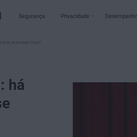
l
Segurança
Privacidade
Desempenh
ma de se proteger disso?
: há
se