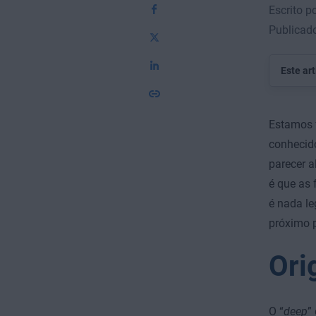
Escrito p
Publicad
Este ar
Estamos f
conheci
parecer a
é que as 
é nada le
próximo 
Ori
O “
deep
”