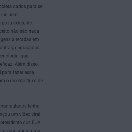
 coleta dados para se
e incluem
po já existente.
ceito não são nada
agens alteradas em
outras, engraçados.
cnologia, que
ficaz. Além disso,
 para fazer esse
om o recente fluxo de
s manipulados tenha
ançou um vídeo viral
presidente dos EUA.
entes são agora uma