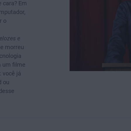
e cara? Em
omputador,
r o
elozes e
ue morreu
cnologia
m um filme
 você já
d ou
 desse