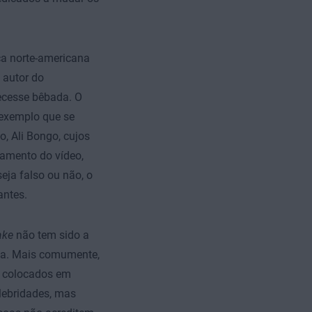
ca norte-americana
 autor do
ecesse bêbada. O
 exemplo que se
o, Ali Bongo, cujos
çamento do vídeo,
eja falso ou não, o
antes.
ake
não tem sido a
ana. Mais comumente,
o colocados em
lebridades, mas