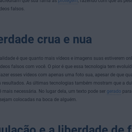
acreditam que sua fama as
protegem
, fazendo com que as pes
deos falsos.
erdade crua e nua
realidade é que quanto mais vídeos e imagens suas estiverem onli
deos falsos com você. O pior é que essa tecnologia tem evoluíd
fazer esses vídeos com apenas uma foto sua, apesar de que qu
s resultados. As últimas tecnologias também mostram que a du
é mais necessária. No lugar dela, um texto pode ser
gerado
para 
 sejam colocadas na boca de alguém.
ulação e a liberdade de f