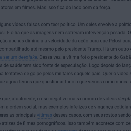
 atores em filmes. Mas isso fica do lado bom da força.
guns vídeos falsos com teor político. Um deles envolve a políti
si. E olha que as imagens nem sofreram intervenção pesada. O
ção apenas diminuiu a velocidade da ação para que Pelosi par
i compartilhado até mesmo pelo presidente Trump. Há um outro
va ser um
deepfake
. Dessa vez, a vítima foi o presidente do Gabã
 de saúde tem sido fonte de especulação. Logo depois do lan
 tentativa de golpe pelos militares daquele país. Quer o vídeo s
que agora temos que questionar tudo o que vemos como nunca 
e que, atualmente, o uso negativo mais comum de vídeos
deepf
om a ordem social, mas exemplos infelizes de vingança cotidi
res as principais
vítimas
desses casos, com seus rostos send
 atrizes de filmes pornográficos. Isso também acontece com ce