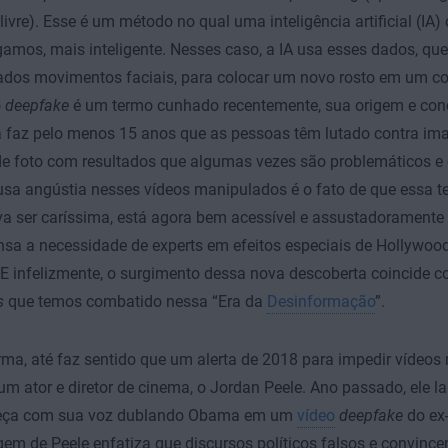
livre). Esse é um método no qual uma inteligência artificial (IA)
igamos, mais inteligente. Nesses caso, a IA usa esses dados, qu
dos movimentos faciais, para colocar um novo rosto em um cor
o
deepfake
é um termo cunhado recentemente, sua origem e con
á faz pelo menos 15 anos que as pessoas têm lutado contra im
de foto com resultados que algumas vezes são problemáticos e 
sa angústia nesses vídeos manipulados é o fato de que essa te
 ser caríssima, está agora bem acessível e assustadoramente e
nsa a necessidade de experts em efeitos especiais de Hollywood
 E infelizmente, o surgimento dessa nova descoberta coincide c
s
que temos combatido nessa “Era da
Desinformação
”.
ma, até faz sentido que um alerta de 2018 para impedir vídeo
um ator e diretor de cinema, o Jordan Peele. Ano passado, ele l
eça com sua voz dublando Obama em um
vídeo
deepfake
do ex-
m de Peele enfatiza que discursos políticos falsos e convinc