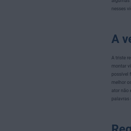
algumas 
nesses ví
A v
A triste 
montar ví
possível 
melhor o
ator não 
palavras
Reg