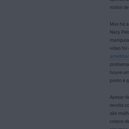
rostos de
Mas há al
Nacy Pelo
manipula
vídeo fo
acredita
problemas
houve uma
ponto é 
Apesar d
revolta c
são mulhe
corpos de