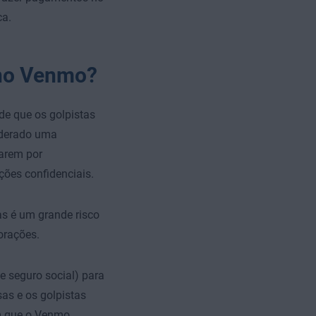
ca.
 no Venmo?
de que os golpistas
iderado uma
arem por
ções confidenciais.
as é um grande risco
orações.
e seguro social) para
as e os golpistas
em que o Venmo