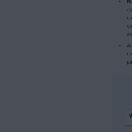
Nú
ap
co
co
sa
Au
qu
pa