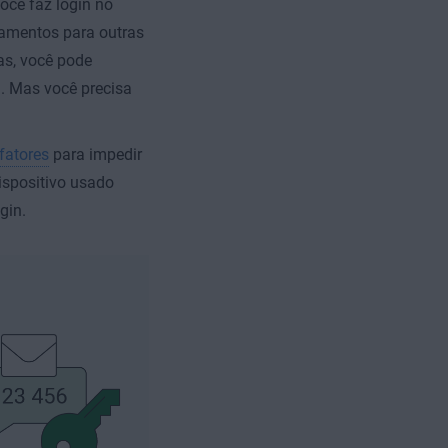
ocê faz login no
gamentos para outras
as, você pode
l. Mas você precisa
fatores
para impedir
ispositivo usado
gin.