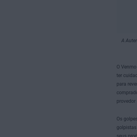
A Aute
O Venmo 
ter cuid
para reve
comprador
provedor 
Os golpes
golpista
seus pro