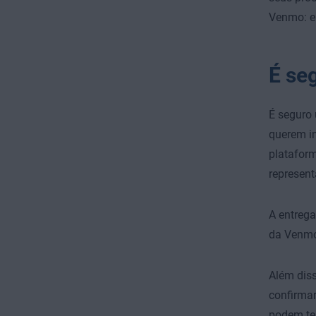
Venmo: e
É se
É seguro 
querem i
platafor
represent
A entrega
da Venmo
Além diss
confirmar
podem te