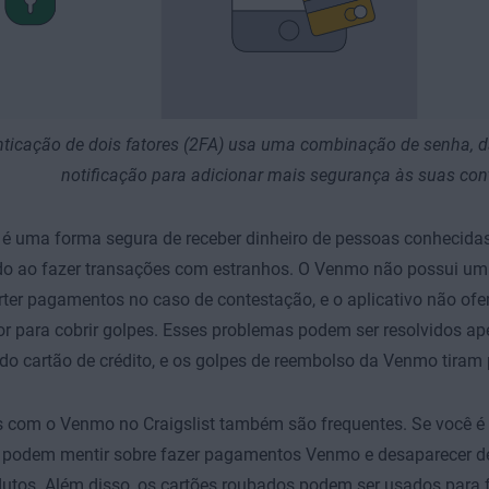
nticação de dois fatores (2FA) usa uma combinação de senha, d
notificação para adicionar mais segurança às suas con
é uma forma segura de receber dinheiro de pessoas conhecidas
ado ao fazer transações com estranhos. O Venmo
não possui um 
rter pagamentos no caso de contestação, e o aplicativo não ofe
 para cobrir golpes. Esses problemas podem ser resolvidos ap
do cartão de crédito, e os golpes de reembolso da Venmo tiram 
 com o Venmo no Craigslist também são frequentes. Se você é 
s podem mentir sobre fazer pagamentos Venmo e desaparecer d
dutos. Além disso, os cartões roubados podem ser usados para