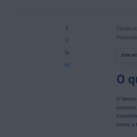
Escrito p
Publicad
Este ar
O q
O Venmo é
pessoais
transferê
tornou a