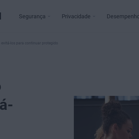
l
Segurança
Privacidade
Desempenh
vitá-los para continuar protegido
o
á-