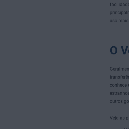
facilidad
principa
uso mais
O V
Geralmen
transferê
conhece e
estranhos
outros g
Veja as 