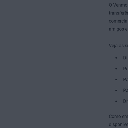
O Venmo é
transferê
comercia
amigos e 
Veja as s
Di
Pa
Pa
Pa
Di
Como em m
disponíve