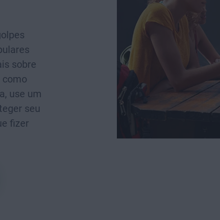
golpes
pulares
is sobre
e como
a, use um
teger seu
e fizer