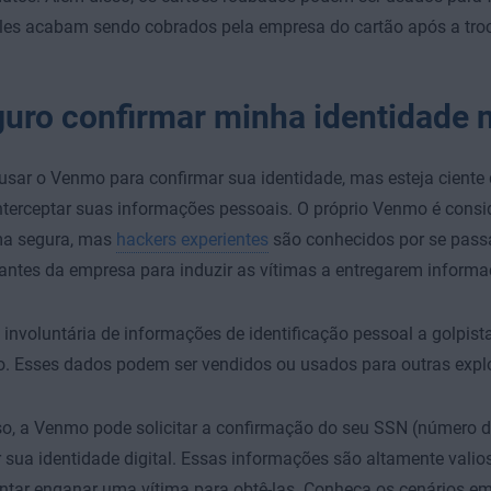
les acabam sendo cobrados pela empresa do cartão após a tro
guro confirmar minha identidade
usar o Venmo para confirmar sua identidade, mas esteja ciente 
nterceptar suas informações pessoais. O próprio Venmo é cons
ma segura, mas
hackers experientes
são conhecidos por se pass
antes da empresa para induzir as vítimas a entregarem informa
 involuntária de
informações de identificação pessoal
a golpist
. Esses dados podem ser vendidos ou usados para outras expl
o, a Venmo pode solicitar a confirmação do seu SSN (número d
 sua identidade digital. Essas informações são altamente valios
ntar enganar uma vítima para obtê-las. Conheça os cenários 