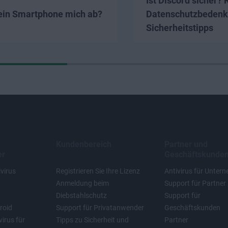
Ist Discord sicher? 
ein Smartphone mich ab?
Datenschutzbedenk
Sicherheitstipps
Kundenbereich
Partner und
er
Geschäftskunde
virus
Registrieren Sie Ihre Lizenz
Antivirus für Unter
Anmeldung beim
Support für Partner
Diebstahlschutz
Support für
roid
Support für Privatanwender
Geschäftskunden
irus für
Tipps zu Sicherheit und
Partner