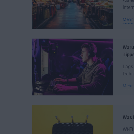
Als e
Inter
Mehr 
Warum
Tipps
Lags 
Dahin
Mehr 
Was i
Wi-Fi