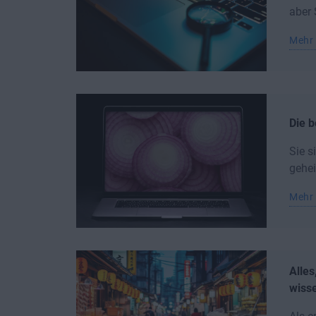
aber 
Mehr 
Die 
Sie s
gehei
Mehr 
Alles
wiss