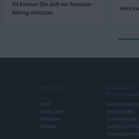
So können Sie sich vor Amazon-
Hört m
Betrug schützen
Info zu AVG
Produkte für
Privatanwend
Profil
Kostenlosen Anti
Media Center
herunterladen
Richtlinien
Internet Security
Kontakt
Antivirus für And
Kostenloser Antiv