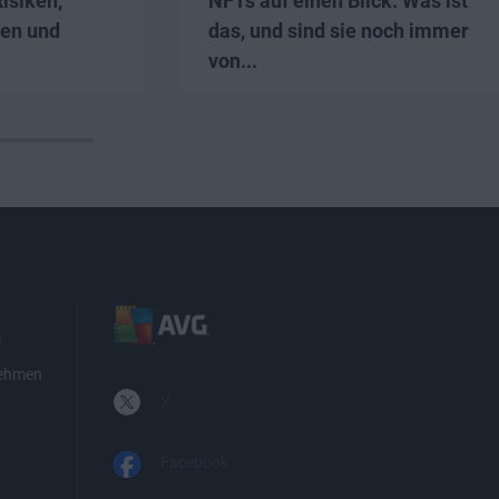
Risiken,
NFTs auf einen Blick: Was ist
en und
das, und sind sie noch immer
von...
n
nehmen
X
Facebook