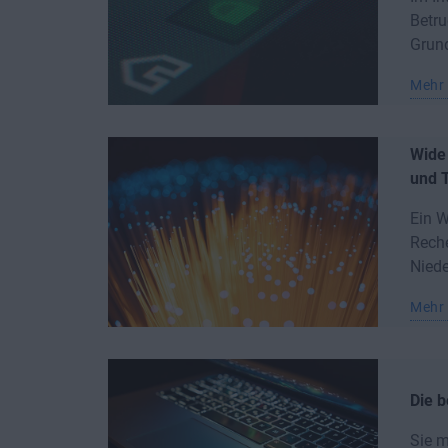
Betr
Grund 
Mehr 
Wide 
und 
Ein W
Rech
Niede
Mehr 
Die 
Sie m