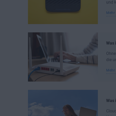
und k
Mehr 
Was i
Ohne 
die u
Mehr 
Was i
Cloud