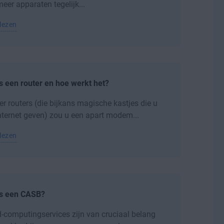
eer apparaten tegelijk...
lezen
s een router en hoe werkt het?
r routers (die bijkans magische kastjes die u
nternet geven) zou u een apart modem...
lezen
is een CASB?
-computingservices zijn van cruciaal belang