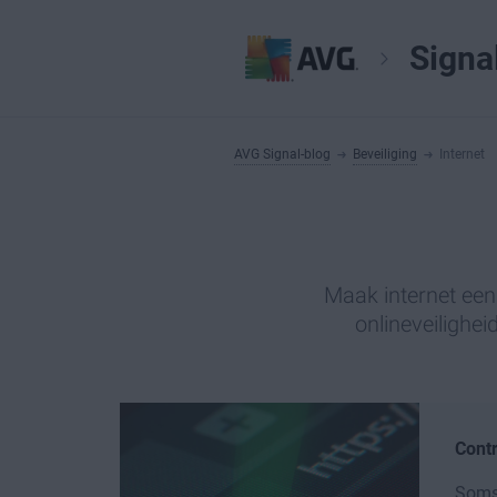
Signa
AVG Signal-blog
Beveiliging
Internet
Maak internet een 
onlineveilighei
Contr
Soms 