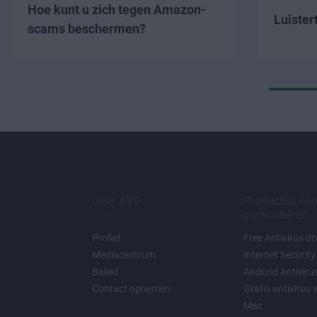
Hoe kunt u zich tegen Amazon-
Luister
scams beschermen?
Over AVG
Producten voo
particulieren
Profiel
Free Antivirus 
Mediacentrum
Internet Security
Beleid
Android Antiviru
Contact opnemen
Gratis antivirus 
Mac