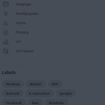
Dreigingen
Beveiligingstips
Scams
Phishing
IoT
AVG Nieuws
Labels
Desktop
Mobiel
Wifi
Android
E mailadres
google
facebook
Mac
Windows