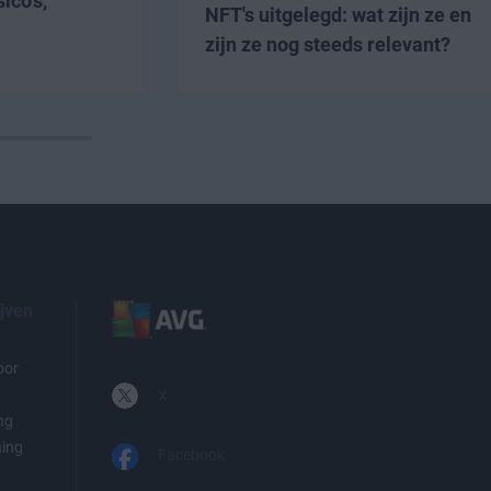
ico's,
NFT's uitgelegd: wat zijn ze en
zijn ze nog steeds relevant?
ijven
oor
X
ng
ning
Facebook