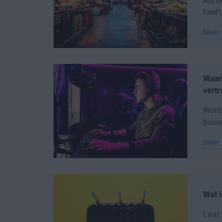
Als d
heeft
Meer 
Waar
vertr
Wordt
boosd
Meer 
Wat i
Laat 