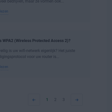
veel bedrijven, maar ze vormen ook...
lezen
is WPA2 (Wireless Protected Access 2)?
eilig is uw wifi-netwerk eigenlijk? Het juiste
ligingsprotocol voor uw router is...
lezen
1
2
3