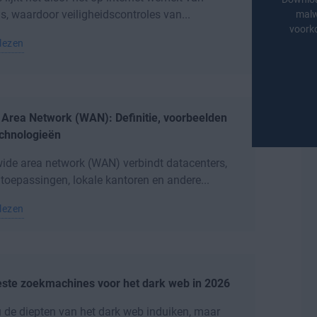
, waardoor veiligheidscontroles van...
malw
voorko
lezen
 Area Network (WAN): Definitie, voorbeelden
echnologieën
ide area network (WAN) verbindt datacenters,
toepassingen, lokale kantoren en andere...
lezen
este zoekmachines voor het dark web in 2026
u de diepten van het dark web induiken, maar