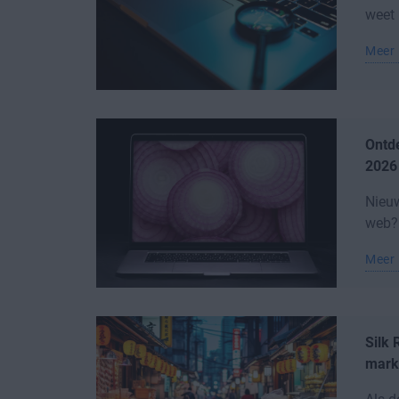
weet 
Meer 
Ontde
2026
Nieuw
web? 
Meer 
Silk 
mark