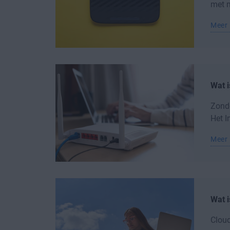
met m
Meer 
Wat i
Zonde
Het I
Meer 
Wat 
Cloud