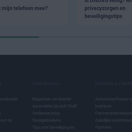
Is Discord veilig? Ris
t mijn telefoon mee?
privacyzorgen en
beveiligingstips
r
Voor klanten
Partners en bedr
downloaden
Registreer uw licentie
Antivirussoftware v
Aanmelden bij Anti-Theft
bedrijven
s
Ondersteuning
Partnerondersteuni
voor de
thuisgebruikers
Zakelijke ondersteu
Tips over beveiliging en
Partners