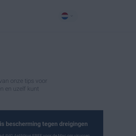
 van onze tips voor
en en uzelf kunt
is bescherming tegen dreigingen
ad
AVG AntiVirus FREE
voor de Mac om virussen,