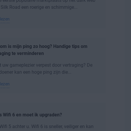
e eerste populaire marktplaats op het dark web
 Silk Road een roerige en schimmige...
lezen
om is mijn ping zo hoog? Handige tips om
aging te verminderen
 uw gameplezier verpest door vertraging? De
oener kan een hoge ping zijn die...
lezen
s Wifi 6 en moet ik upgraden?
Wifi 5 achter u. Wifi 6 is sneller, veiliger en kan