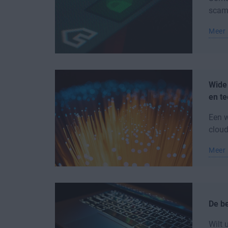
scams
Meer 
Wide
en t
Een w
cloud
Meer 
De b
Wilt 