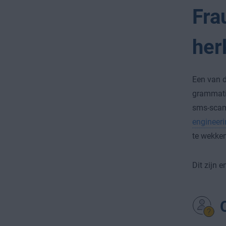
Fra
her
Een van d
grammatic
sms-scam
engineer
te wekken
Dit zijn 