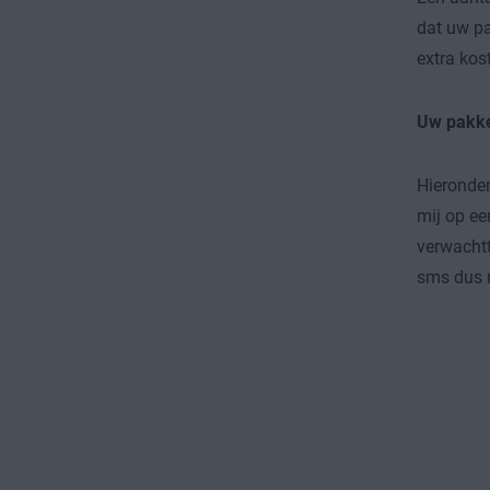
dat uw pa
extra kos
Uw pakke
Hieronder
mij op ee
verwachtt
sms dus m