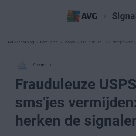
Signa
AVG Signal-blog
Beveiliging
Scams
Frauduleuze USPS-sms'jes vermij
Scams
Frauduleuze USPS
sms'jes vermijden
herken de signale