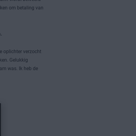
eken om betaling van
.
 oplichter verzocht
rken. Gelukkig
cam was. Ik heb de