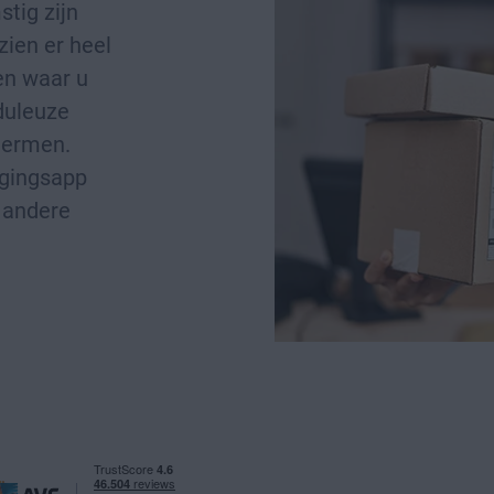
tig zijn
zien er heel
nen waar u
duleuze
hermen.
igingsapp
 andere