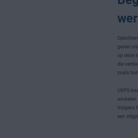
wer
Oplichter
geven via
op deze s
die verda
zoals hun
USPS-trac
winkelen 
Volgens R
een stijg