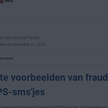
en door Michael Paulyn
eerd op November 21, 2023
kel omvat
te voorbeelden van frau
S-sms'jes
l veelvoorkomende frauduleuze USPS-sms'jes zijn berichten wa