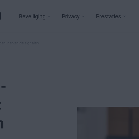
l
Beveiliging
Privacy
Prestaties
den: herken de signalen
-
:
n