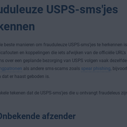
uduleuze USPS-sms'jes
kennen
e beste manieren om frauduleuze USPS-sms'jes te herkennen is 
afouten en koppelingen die iets afwijken van de officiële URL'
s over een geplande bezorging van USPS volgen vaak dezelfd
ingpatronen
als andere sms-scams zoals
spear phishing
, bijvoo
 dat er haast geboden is.
enkele tekenen dat de USPS-sms'jes die u ontvangt fraudeleus zij
Onbekende afzender