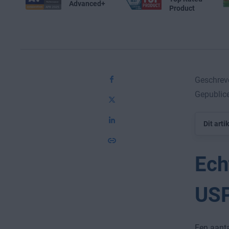
Advanced+
Product
Geschrev
Gepublic
Dit arti
Ech
USP
Een aanta