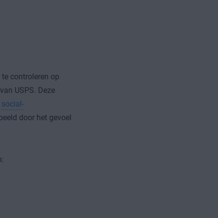
te controleren op
s van USPS. Deze
e
social-
rbeeld door het gevoel
n: