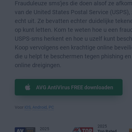
Frauduleuze sms'jes die doen alsof ze afkoms
van de United States Postal Service (USPS), 
echt uit. Ze bevatten echter duidelijke teke
op kunt letten. Kom te weten hoe u een frau
USPS-sms herkent en hoe u uzelf kunt besc
Koop vervolgens een krachtige online beveil
die u helpt te beschermen tegen phishing en
online dreigingen.
AVG AntiVirus FREE downloaden
Voor
iOS
,
Android
,
PC
2025
2025
Top Rated