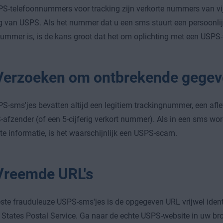
S-telefoonnummers voor tracking zijn verkorte nummers van vijf 
 van USPS. Als het nummer dat u een sms stuurt een persoonlijk
ummer is, is de kans groot dat het om oplichting met een USPS-
Verzoeken om ontbrekende gegev
S-sms'jes bevatten altijd een legitiem trackingnummer, een afle
afzender (of een 5-cijferig verkort nummer). Als in een sms w
te informatie, is het waarschijnlijk een USPS-scam.
Vreemde URL's
ste frauduleuze USPS-sms'jes is de opgegeven URL vrijwel iden
 States Postal Service. Ga naar de echte USPS-website in uw br