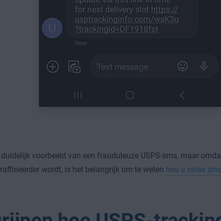
n duidelijk voorbeeld van een frauduleuze USPS-sms, maar omdat
raffineerder wordt, is het belangrijk om te weten
hoe u valse sms
rijpen hoe USPS-tracki