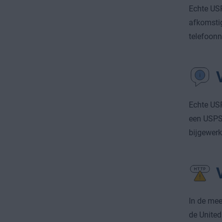
Echte USP
afkomstig
telefoonn
Echte USP
een USPS-
bijgewerk
In de mee
de United