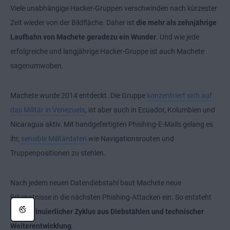
Viele unabhängige Hacker-Gruppen verschwinden nach kürzester
Zeit wieder von der Bildfläche. Daher ist
die mehr als zehnjährige
Laufbahn von Machete geradezu ein Wunder
. Und wie jede
erfolgreiche und langjährige Hacker-Gruppe ist auch Machete
sagenumwoben.
Machete wurde 2014 entdeckt. Die Gruppe
konzentriert sich auf
das Militär in Venezuela
, ist aber auch in Ecuador, Kolumbien und
Nicaragua aktiv. Mit handgefertigten Phishing-E-Mails gelang es
ihr,
sensible Militärdaten
wie Navigationsrouten und
Truppenpositionen zu stehlen.
Nach jedem neuen Datendiebstahl baut Machete neue
Erkenntnisse in die nächsten Phishing-Attacken ein. So entsteht
ein
kontinuierlicher Zyklus aus Diebstählen und technischer
Weiterentwicklung
.