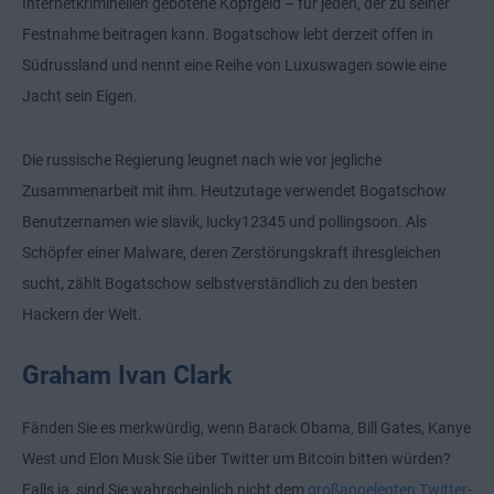
Internetkriminellen gebotene Kopfgeld – für jeden, der zu seiner
Festnahme beitragen kann. Bogatschow lebt derzeit offen in
Südrussland und nennt eine Reihe von Luxuswagen sowie eine
Jacht sein Eigen.
Die russische Regierung leugnet nach wie vor jegliche
Zusammenarbeit mit ihm. Heutzutage verwendet Bogatschow
Benutzernamen wie slavik, lucky12345 und pollingsoon. Als
Schöpfer einer Malware, deren Zerstörungskraft ihresgleichen
sucht, zählt Bogatschow selbstverständlich zu den besten
Hackern der Welt.
Graham Ivan Clark
Fänden Sie es merkwürdig, wenn Barack Obama, Bill Gates, Kanye
West und Elon Musk Sie über Twitter um Bitcoin bitten würden?
Falls ja, sind Sie wahrscheinlich nicht dem
großangelegten Twitter-