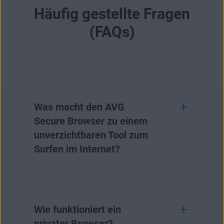
Häufig gestellte Fragen
(FAQs)
Was macht den AVG
Secure Browser zu einem
unverzichtbaren Tool zum
Surfen im Internet?
AVG Secure Browser ist unser bisher sicherster
Browser zum Schutz Ihrer Online-Privatsphäre
Wie funktioniert ein
und Ihrer persönlichen Daten. Alle Ihre
privater Browser?