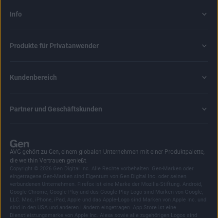
Info
Produkte für Privatanwender
Kundenbereich
Partner und Geschäftskunden
AVG gehört zu Gen, einem globalen Unternehmen mit einer Produktpalette,
die weithin Vertrauen genießt.
Copyright © 2026 Gen Digital Inc. Alle Rechte vorbehalten. Gen-Marken oder
eingetragene Gen-Marken sind Eigentum von Gen Digital Inc. oder seinen
verbundenen Unternehmen. Firefox ist eine Marke der Mozilla-Stiftung. Android,
Google Chrome, Google Play und das Google Play-Logo sind Marken von Google,
LLC. Mac, iPhone, iPad, Apple und das Apple-Logo sind Marken von Apple Inc. und
sind in den USA und anderen Ländern eingetragen. App Store ist eine
Dienstleistungsmarke von Apple Inc. Alexa sowie alle zugehörigen Logos sind