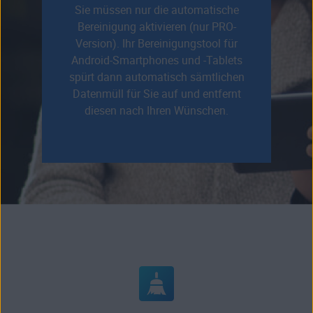
Sie müssen nur die automatische
Bereinigung aktivieren (nur PRO-
Version). Ihr Bereinigungstool für
Android-Smartphones und -Tablets
spürt dann automatisch sämtlichen
Datenmüll für Sie auf und entfernt
diesen nach Ihren Wünschen.