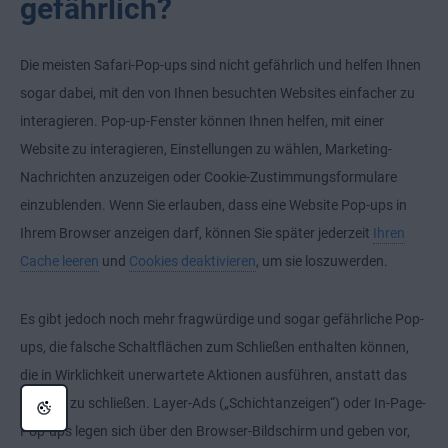
gefährlich?
Die meisten Safari-Pop-ups sind nicht gefährlich und helfen Ihnen
sogar dabei, mit den von Ihnen besuchten Websites einfacher zu
interagieren. Pop-up-Fenster können Ihnen helfen, mit einer
Website zu interagieren, Einstellungen zu wählen, Marketing-
Nachrichten anzuzeigen oder Cookie-Zustimmungsformulare
einzublenden. Wenn Sie erlauben, dass eine Website Pop-ups in
Ihrem Browser anzeigen darf, können Sie später jederzeit
Ihren
Cache leeren
und
Cookies deaktivieren
, um sie loszuwerden.
Es gibt jedoch noch mehr fragwürdige und sogar gefährliche Pop-
ups, die falsche Schaltflächen zum Schließen enthalten können,
die in Wirklichkeit unerwartete Aktionen ausführen, anstatt das
Fenster zu schließen. Layer-Ads („Schichtanzeigen“) oder In-Page-
Pop-ups legen sich über den Browser-Bildschirm und geben vor,