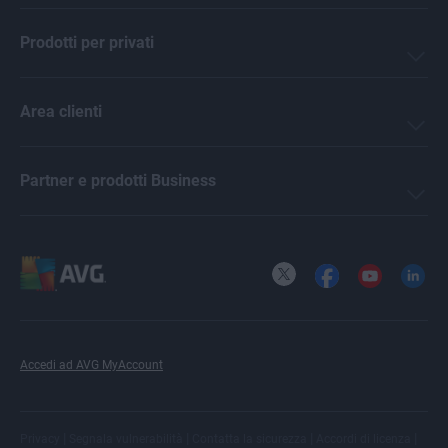
Prodotti per privati
Area clienti
Partner e prodotti Business
X
Facebook
YouTube
LinkedI
Accedi ad AVG MyAccount
|
|
|
|
Privacy
Segnala vulnerabilità
Contatta la sicurezza
Accordi di licenza