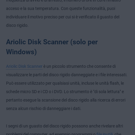
frequenza di avvio e di arresto, il numero di ore in cui è rimasto
acceso e la sua temperatura. Con queste funzionalità, puoi
individuare il motivo preciso per cui si è verificato il guasto del
disco rigido.
Ariolic Disk Scanner (solo per
Windows)
Ariolic Disk Scanner
è un piccolo strumento che consente di
visualizzare le parti del disco rigido danneggiate e i file interessati.
Può essere utilizzato per qualsiasi unità, incluse le unità flash, le
schede micro SD e i CD o i DVD. Lo strumento è "di sola lettura" e
pertanto esegue la scansione del disco rigido alla ricerca di errori
senza alcun rischio di danneggiare i dati.
I segni di un guasto del disco rigido possono anche rivelare altri
problemi del computer, ad esempio programmi o
file inutili
, che