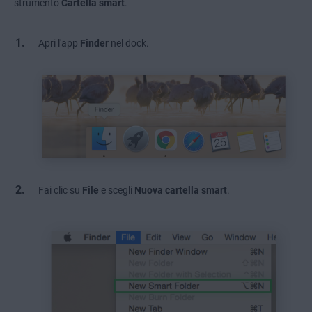
strumento
Cartella smart
.
Apri l'app
Finder
nel dock.
Fai clic su
File
e scegli
Nuova cartella smart
.