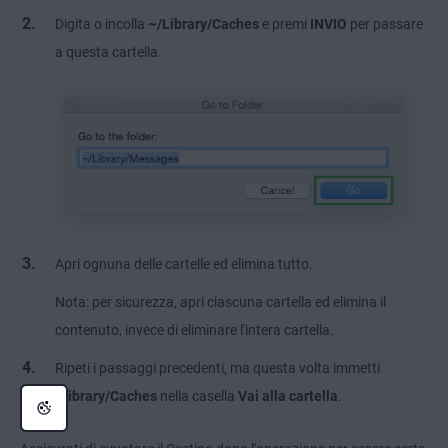
Digita o incolla
~/Library/Caches
e premi
INVIO
per passare
a questa cartella.
Apri ognuna delle cartelle ed elimina tutto.
Nota: per sicurezza, apri ciascuna cartella ed elimina il
contenuto, invece di eliminare l'intera cartella.
Ripeti i passaggi precedenti, ma questa volta immetti
/Library/Caches
nella casella
Vai alla cartella
.