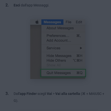
Esci
dall'app Messaggi.
Dall'
app Finder
scegli
Vai
>
Vai alla cartella
(⌘ + MAIUSC +
G).