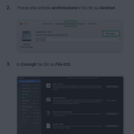
Passa alla scheda
Archiviazione
e fai clic su
Gestisci
.
In
Consigli
fai clic su
File iOS
.