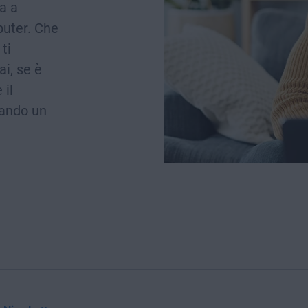
a a
puter. Che
ti
i, se è
 il
zando un