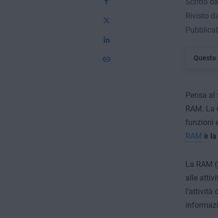
Scritto d
Rivisto d
Pubblicat
Questo 
Pensa al 
RAM. La C
funzioni 
RAM
è la
La RAM (
alle attiv
l'attivit
informazi