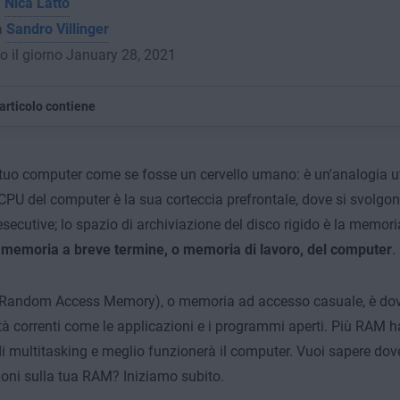
a
Nica Latto
a
Sandro Villinger
o il giorno January 28, 2021
articolo contiene
tuo computer come se fosse un cervello umano: è un'analogia uti
PU del computer è la sua corteccia prefrontale, dove si svolgono
esecutive; lo spazio di archiviazione del disco rigido è la memori
 memoria a breve termine, o memoria di lavoro, del computer
.
Random Access Memory), o memoria ad accesso casuale, è dove
ità correnti come le applicazioni e i programmi aperti. Più RAM ha
à di multitasking e meglio funzionerà il computer. Vuoi sapere dov
oni sulla tua RAM? Iniziamo subito.