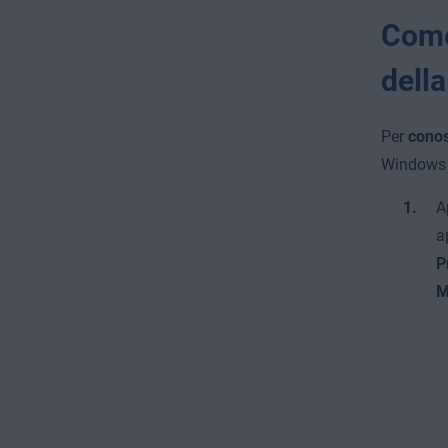
Come
dell
Per
conos
Windows 
A
a
P
M