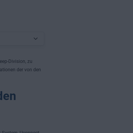
eep-Division, zu
ationen der von den
den
t-System, Uconnect,