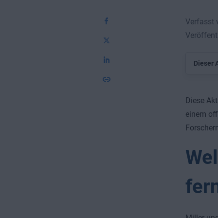
Verfasst
Veröffent
Dieser A
Diese Akt
einem off
Forschern
Wel
fer
Miller un