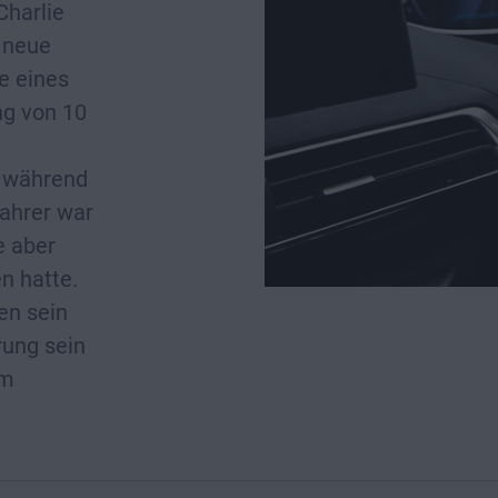
Charlie
 neue
fe eines
ng von 10
, während
Fahrer war
e aber
n hatte.
en sein
rung sein
im