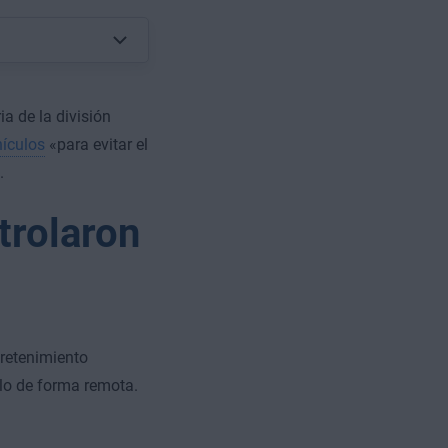
a de la división
hículos
«para evitar el
.
trolaron
tretenimiento
ulo de forma remota.