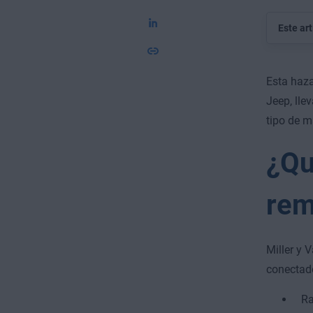
Este ar
Esta haza
Jeep, lle
tipo de m
¿Qu
rem
Miller y 
conectado
Ra