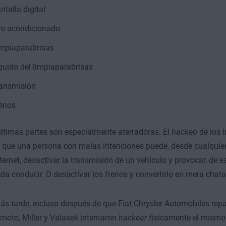
ntalla digital
re acondicionado
mpiaparabrisas
quido del limpiaparabrisas
ansmisión
enos
ltimas partes son especialmente aterradoras. El
hackeo
de los 
que una persona con malas intenciones puede, desde cualquier
nternet, desactivar la transmisión de un vehículo y provocar, de e
da conducir. O desactivar los frenos y convertirlo en mera chata
s tarde, incluso después de que Fiat Chrysler Automobiles repar
moto, Miller y Valasek intentaron
hackear
físicamente el mismo