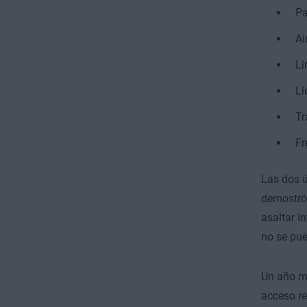
Pa
Ai
Li
Lí
Tr
Fr
Las dos ú
demostró 
asaltar I
no se pue
Un año má
acceso re