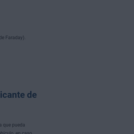
de Faraday).
icante de
ra que pueda
ehículo, en caso