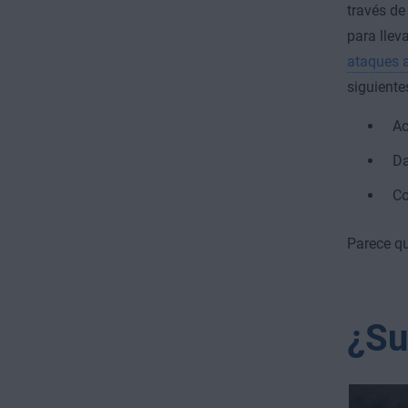
través de
para llev
ataques a
siguiente
Ac
Da
Co
Parece qu
¿Su