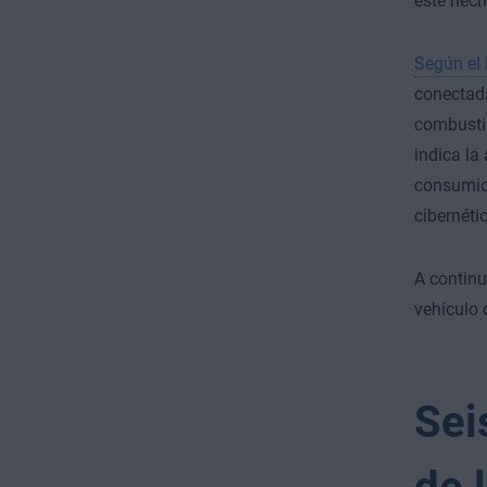
este hech
Según el 
conectada
combusti
indica la
consumido
cibernéti
A continu
vehículo 
Sei