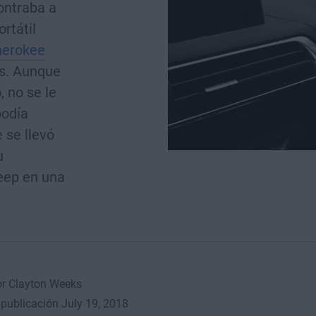
ontraba a
rtátil
herokee
is. Aunque
 no se le
podía
 se llevó
u
eep en una
or Clayton Weeks
publicación July 19, 2018