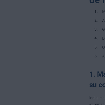
de 
M
A
G
D
O
A
1. M
su c
Indique a
informarl