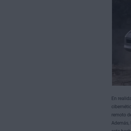
En realid
cibernéti
remoto de
Además, l