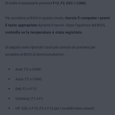
Di solito è necessario premere
F12
,
F2
,
ESC
o
CANC
.
riavvia il computer
premi
Per accedere al BIOS in questo modo,
e
il tasto appropriato
durante il riavvio. Dopo l’apertura del BIOS,
controlla se la temperatura è stata registrata
.
Di seguito sono riportati i tasti più comuni da premere per
accedere al BIOS di diversi produttori:
Acer: F2 o CANC
Asus: F2 o CANC
Dell: F2 o F12
Gateway: F1 o F2
HP: ESC o F10, F2 o F12 per i modelli meno recenti