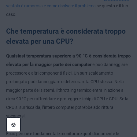
ventola è rumorosa e come risolvere il problema
se questo è il tuo
caso.
Che temperatura è considerata troppo
elevata per una CPU?
Qualsiasi temperatura superiore a 90 °C è considerata troppo
elevata per la maggior parte dei computer
e può danneggiare il
processore e altri componenti fisici. Un surriscaldamento
prolungato può danneggiare o deteriorare la CPU stessa. Nella
maggior parte dei sistemi, il throttling termico entra in azione a
circa 90 °C per raffreddare e proteggere i chip di CPU e GPU. Se la
CPU si surriscalda, l’intero computer potrebbe addirittura
spegnersi.
Ecco perché è fondamentale monitorare quotidianamente le