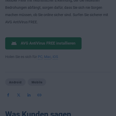
flexibler Filter mit heuristischer Erkennung, der die neuesten
Bedrohungen abfängt, sorgen dafür, dass Sie sich nie Sorgen
machen müssen, ob Sie online sicher sind. Surfen Sie sicherer mit
AVG AntiVirus FREE.
AVG AntiVirus FREE installieren
Holen Sie es sich für
PC
,
Mac
,
iOS
Android
Mobile
Was Kunden sagen