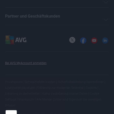
Partner und Geschäftskunden
X
Facebook
YouTube
LinkedI
Bei AVG MyAccount anmelden
|
|
|
Privatsphäre
Schwachstelle melden
Sicherheitsabteilung kontaktieren
|
|
|
Lizenzvereinbarungen
Erklärung zur modernen Sklaverei
Cookies
|
|
Erklärung zu Bedienhilfen
Keine Veräußerung meiner Daten
Cookie
|
|
Settings
Impressum
Alle
Marken Dritter
sind Eigentum der jeweiligen
Inhaber.