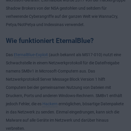
Microsoft-Geräten. EternalBlue wurde 2017 von der Hackergruppe
Shadow Brokers von der NSA gestohlen und seitdem für
verheerende Cyberangriffe auf der ganzen Welt wie WannaCry,
Petya/NotPetya und Indexsinas verwendet.
Wie funktioniert EternalBlue?
Das
EternalBlue-Exploit
(auch bekannt als MS17-010) nutzt eine
Schwachstelle in einem Netzwerkprotokoll für die Dateifreigabe
namens SMBv1 in Microsoft-Computern aus. Das
Netzwerkprotokoll Server Message Block Version 1 hilft
Computern bei der gemeinsamen Nutzung von Dateien mit
Druckern, Ports und anderen Windows-Rechnern. SMBv1 enthält
jedoch Fehler, die es
Hackern
ermöglichen, bösartige Datenpakete
in das Netzwerk zu senden. Einmal eingedrungen, kann sich die
Malware auf alle Geräte im Netzwerk und darüber hinaus
verbreiten.