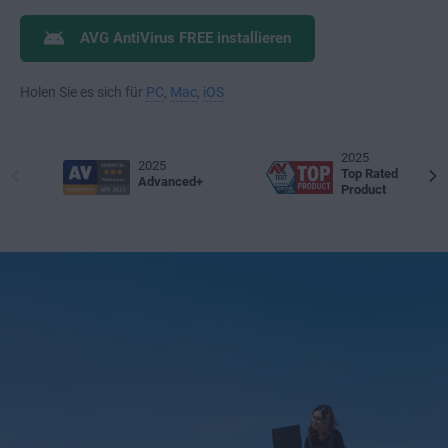
AVG AntiVirus FREE installieren
Holen Sie es sich für
PC
,
Mac
,
iOS
2025
2025
Top Rated
Advanced+
Product