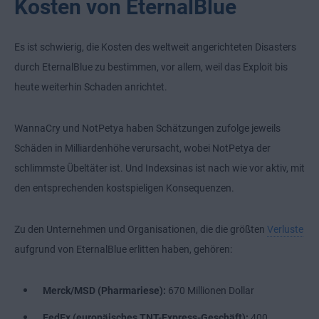
Kosten von EternalBlue
Es ist schwierig, die Kosten des weltweit angerichteten Disasters
durch EternalBlue zu bestimmen, vor allem, weil das Exploit bis
heute weiterhin Schaden anrichtet.
WannaCry und NotPetya haben Schätzungen zufolge jeweils
Schäden in Milliardenhöhe verursacht, wobei NotPetya der
schlimmste Übeltäter ist. Und Indexsinas ist nach wie vor aktiv, mit
den entsprechenden kostspieligen Konsequenzen.
Zu den Unternehmen und Organisationen, die die größten
Verluste
aufgrund von EternalBlue erlitten haben, gehören:
Merck/MSD (Pharmariese):
670 Millionen Dollar
FedEx (europäisches TNT-Express-Geschäft):
400