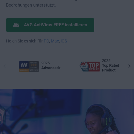
Bedrohungen unterstützt.
AVG AntiVirus FREE installieren
Holen Sie es sich für
PC
,
Mac
,
iOS
2025
2025
Top Rated
Advanced+
Product