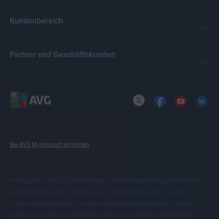
Kundenbereich
Partner und Geschäftskunden
X
Facebook
YouTube
LinkedI
Bei AVG MyAccount anmelden
|
|
|
Privatsphäre
Schwachstelle melden
Sicherheitsabteilung kontaktieren
|
|
|
Lizenzvereinbarungen
Erklärung zur modernen Sklaverei
Cookies
|
|
Erklärung zu Bedienhilfen
Keine Veräußerung meiner Daten
Cookie
|
|
Settings
Impressum
Alle
Marken Dritter
sind Eigentum der jeweiligen