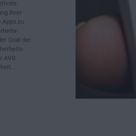
ktivste
ng Ihrer
e Apps zu
rheits-
der Qual der
herheits-
er AVG
heit,