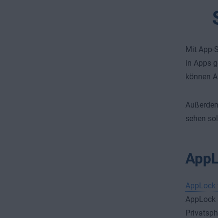
Mit App-S
in Apps g
können Ap
Außerdem
sehen sol
AppL
AppLock 
AppLock s
Privatsph