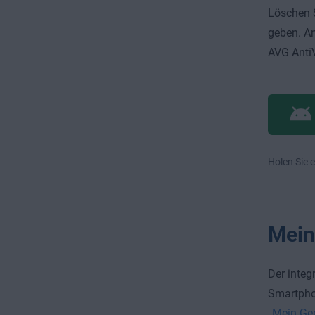
Löschen S
geben. An
AVG AntiV
Holen Sie e
Mein
Der integ
Smartphon
„Mein Ger