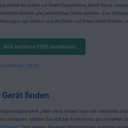
ie immer die Daten auf Ihrem Smartphone, bevor Sie es verkau
dernfalls bleiben alle persönlichen Daten erhalten. Eine Cybersi
irus kann den Verlauf und die Daten auf Ihrem Gerät löschen, u
AVG AntiVirus FREE installieren
s sich für
Mac
,
iOS
,
PC
 Gerät finden
rierte Google-Dienst „Mein Gerät finden“ kann ein verlorenes ode
e aufspüren. Melden Sie sich bei Ihrem Konto an und gehen S
ät finden“
. Dort können Sie einen fünfminütigen Alarmton ausge