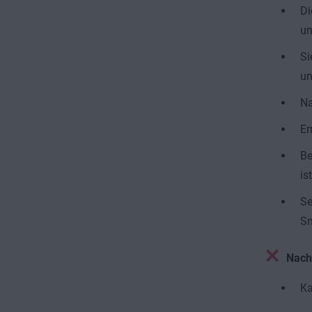
Di
un
Si
un
Na
Er
Be
ist
Se
Sm
Nach
Ka