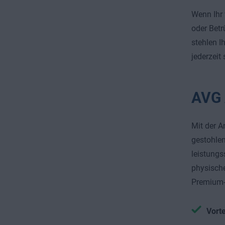
Wenn Ihr 
oder Betr
stehlen I
jederzeit 
AVG 
Mit der A
gestohle
leistungs
physische
Premium-V
Vorte