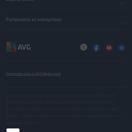
Partenaires et entreprises
X
Facebook
YouTube
LinkedI
Connectez-vous à AVG MyAccount
|
|
|
Confidentialité
Signaler une faille
Contacter la sécurité
Accords de
|
|
|
licence
Déclaration sur l’esclavage moderne
Cookies
Déclaration
|
|
d’accessibilité
Ne pas vendre mes informations personnelles
Cookie
|
Settings
Toutes les
autres marques commerciales
appartiennent à leurs
détenteurs respectifs.