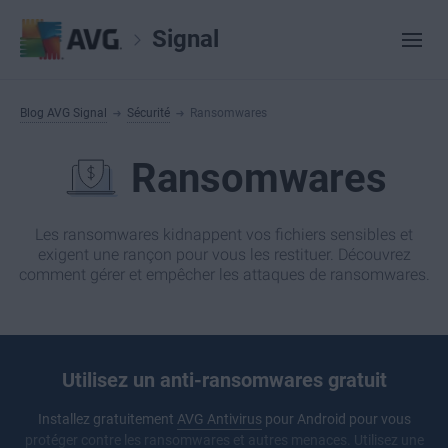
Signal
Blog AVG Signal
Sécurité
Ransomwares
Ransomwares
Les ransomwares kidnappent vos fichiers sensibles et
exigent une rançon pour vous les restituer. Découvrez
comment gérer et empêcher les attaques de ransomwares.
Utilisez un anti-ransomwares gratuit
Installez gratuitement
AVG Antivirus
pour Android pour vous
protéger contre les ransomwares et autres menaces. Utilisez une