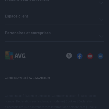
Espace client
Partenaires et entreprises
X
Facebook
YouTube
LinkedI
Connectez-vous à AVG MyAccount
|
|
|
Confidentialité
Signaler une faille
Contacter la sécurité
Accords de
|
|
|
licence
Déclaration sur l’esclavage moderne
Cookies
Déclaration
|
|
d’accessibilité
Ne pas vendre mes informations personnelles
Cookie