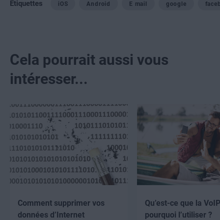
Étiquettes
iOS
Android
E mail
google
face
Cela pourrait aussi vous
intéresser...
Comment supprimer vos
Qu’est-ce que la VoIP
données d’Internet
pourquoi l’utiliser ?