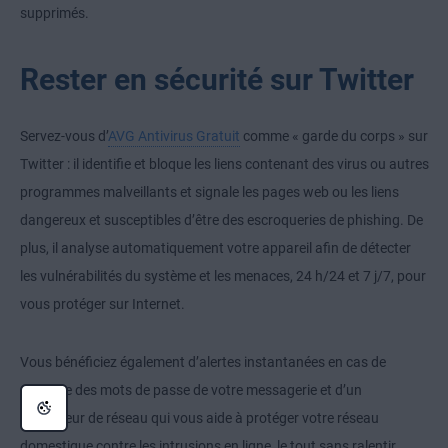
supprimés.
Rester en sécurité sur Twitter
Servez-vous d’
AVG Antivirus Gratuit
comme « garde du corps » sur
Twitter : il identifie et bloque les liens contenant des virus ou autres
programmes malveillants et signale les pages web ou les liens
dangereux et susceptibles d’être des escroqueries de phishing. De
plus, il analyse automatiquement votre appareil afin de détecter
les vulnérabilités du système et les menaces, 24 h/24 et 7 j/7, pour
vous protéger sur Internet.
Vous bénéficiez également d’alertes instantanées en cas de
piratage des mots de passe de votre messagerie et d’un
inspecteur de réseau qui vous aide à protéger votre réseau
domestique contre les intrusions en ligne, le tout sans ralentir