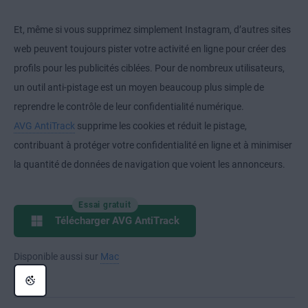
Et, même si vous supprimez simplement Instagram, d’autres sites
web peuvent toujours pister votre activité en ligne pour créer des
profils pour les publicités ciblées. Pour de nombreux utilisateurs,
un outil anti-pistage est un moyen beaucoup plus simple de
reprendre le contrôle de leur confidentialité numérique.
AVG AntiTrack
supprime les cookies et réduit le pistage,
contribuant à protéger votre confidentialité en ligne et à minimiser
la quantité de données de navigation que voient les annonceurs.
Essai gratuit
Télécharger AVG AntiTrack
Disponible aussi sur
Mac