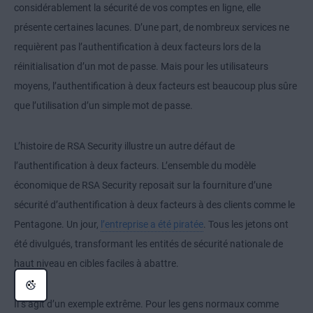
considérablement la sécurité de vos comptes en ligne, elle
présente certaines lacunes. D’une part, de nombreux services ne
requièrent pas l’authentification à deux facteurs lors de la
réinitialisation d’un mot de passe. Mais pour les utilisateurs
moyens, l’authentification à deux facteurs est beaucoup plus sûre
que l’utilisation d’un simple mot de passe.
L’histoire de RSA Security illustre un autre défaut de
l’authentification à deux facteurs. L’ensemble du modèle
économique de RSA Security reposait sur la fourniture d’une
sécurité d’authentification à deux facteurs à des clients comme le
Pentagone. Un jour,
l’entreprise a été piratée
. Tous les jetons ont
été divulgués, transformant les entités de sécurité nationale de
haut niveau en cibles faciles à abattre.
Il s’agit d’un exemple extrême. Pour les gens normaux comme