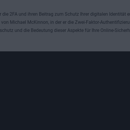
 die 2FA und ihren Beitrag zum Schutz Ihrer digitalen Identität e
 von Michael McKinnon, in der er die Zwei-Faktor-Authentifizier
chutz und die Bedeutung dieser Aspekte für Ihre Online-Sicherh