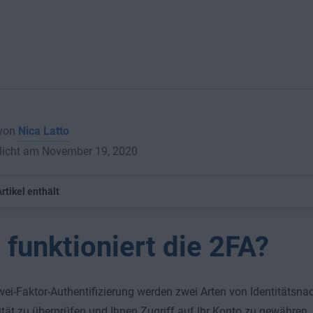
 von
Nica Latto
tlicht am November 19, 2020
rtikel enthält
 funktioniert die 2FA?
wei-Faktor-Authentifizierung werden zwei Arten von Identitätsna
tität zu überprüfen und Ihnen Zugriff auf Ihr Konto zu gewähren. 