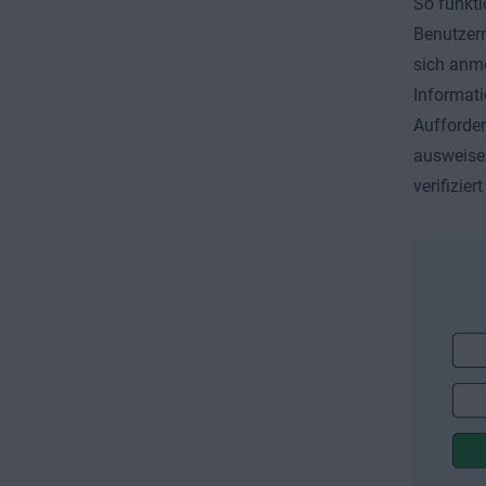
So funkti
Benutzern
sich anme
Informati
Aufforder
ausweisen
verifizie