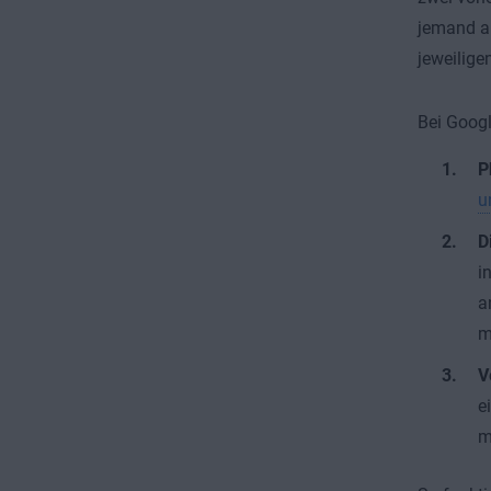
jemand au
jeweilige
Bei Googl
P
u
D
i
a
m
V
e
m