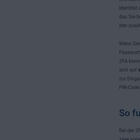
Identität
das Sie b
den zusät
Wenn Sie 
Passwort e
2FA kommt
sich auf
zur Einga
PIN-Code 
So fu
Bei der 2
zwei vone