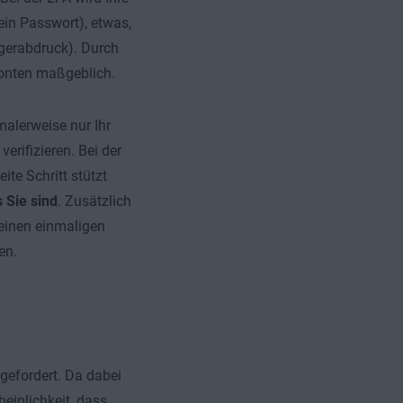
ein Passwort), etwas,
ngerabdruck). Durch
 Konten maßgeblich.
alerweise nur Ihr
verifizieren. Bei der
ite Schritt stützt
 Sie sind
. Zusätzlich
 einen einmaligen
en.
gefordert. Da dabei
einlichkeit, dass