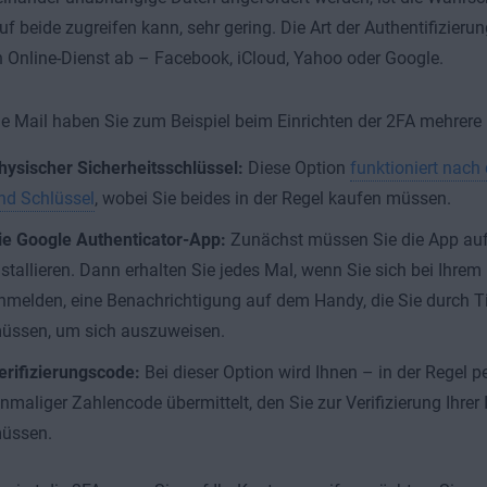
f beide zugreifen kann, sehr gering. Die Art der Authentifizier
n Online-Dienst ab – Facebook, iCloud, Yahoo oder Google.
e Mail haben Sie zum Beispiel beim Einrichten der 2FA mehrere 
hysischer Sicherheitsschlüssel:
Diese Option
funktioniert nach
nd Schlüssel
, wobei Sie beides in der Regel kaufen müssen.
ie Google Authenticator-App:
Zunächst müssen Sie die App au
nstallieren. Dann erhalten Sie jedes Mal, wenn Sie sich bei Ihrem
nmelden, eine Benachrichtigung auf dem Handy, die Sie durch T
üssen, um sich auszuweisen.
erifizierungscode:
Bei dieser Option wird Ihnen – in der Regel 
inmaliger Zahlencode übermittelt, den Sie zur Verifizierung Ihrer 
üssen.