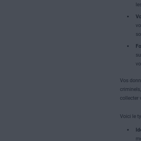
le
Vo
vo
so
Fo
su
vo
Vos donné
criminels
collecter
Voici le 
Id
mo