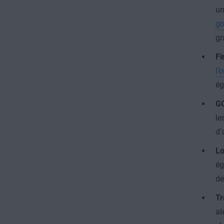
un
go
gr
Fi
l’
ég
GO
le
d’
Lo
ég
dé
Tr
al