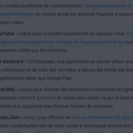
e société israélienne de cyberarmement.
Des gouvernements et
uvernementales
du monde entier ont autorisé Pegasus à espionn
ande valeur.
nFisher :
utilisé pour surveiller secrètement un appareil ciblé,
Fin
origine pour les organismes chargés de l’application de la loi
, mai
alement utilisé par les criminels.
 Keyboard :
GO Keyboard, une application de clavier virtuel s
s utilisateurs et de voler des données, a depuis été retirée des b
applications telles que Google Play.
ok2Me :
conçu pour afficher des publicités indésirables en lig
alement votre PC à s’ouvrir en mode sans échec, ce qui le rend en
tecter et à supprimer que d’autres formes de spywares.
ojan.Zlob :
conçu pour afficher de
faux avertissements de sécur
ertes contextuelles afin de vous inciter à télécharger encore plu