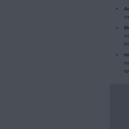
Ac
na
Bi
vo
bi
In
nu
sp