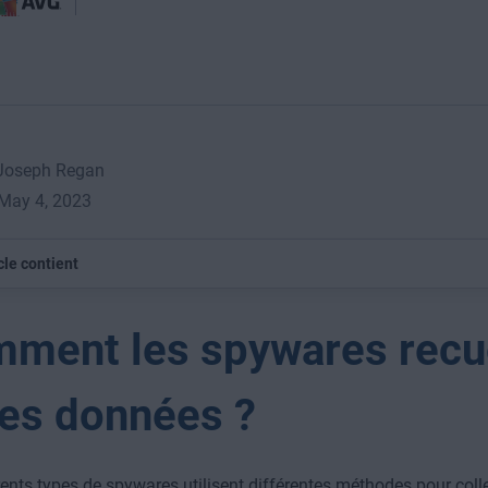
 Joseph Regan
 May 4, 2023
cle contient
ment les spywares recue
 les données ?
rents types de spywares utilisent différentes méthodes pour coll