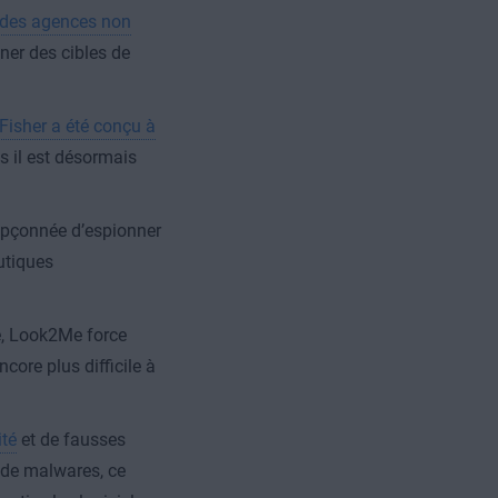
 des agences non
er des cibles de
Fisher a été conçu à
s il est désormais
oupçonnée d’espionner
outiques
ne, Look2Me force
core plus difficile à
ité
et de fausses
s de malwares, ce