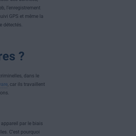
web, l’enregistrement
 suivi GPS et même la
e détectés.
res ?
riminelles, dans le
are
, car ils travaillent
çons.
appareil par le biais
lles. C’est pourquoi