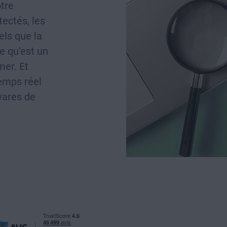
tre
tectés, les
ls que la
e qu’est un
mer. Et
temps réel
wares de