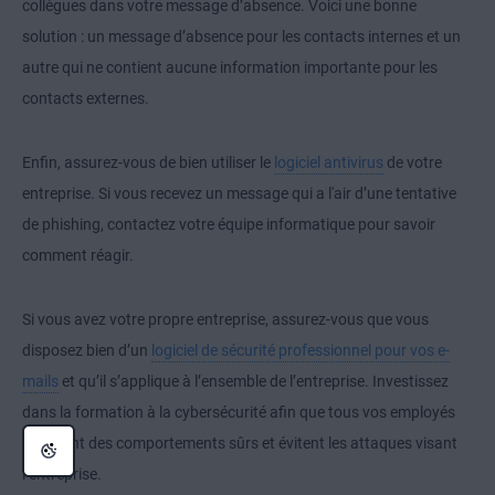
collègues dans votre message d’absence. Voici une bonne
solution : un message d’absence pour les contacts internes et un
autre qui ne contient aucune information importante pour les
contacts externes.
Enfin, assurez-vous de bien utiliser le
logiciel antivirus
de votre
entreprise. Si vous recevez un message qui a l'air d’une tentative
de phishing, contactez votre équipe informatique pour savoir
comment réagir.
Si vous avez votre propre entreprise, assurez-vous que vous
disposez bien d’un
logiciel de sécurité professionnel pour vos e-
mails
et qu’il s’applique à l’ensemble de l’entreprise. Investissez
dans la formation à la cybersécurité afin que tous vos employés
adoptent des comportements sûrs et évitent les attaques visant
l’entreprise.