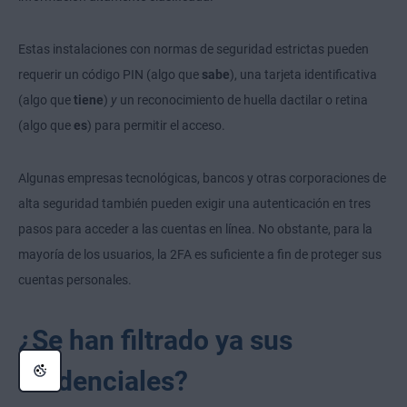
Estas instalaciones con normas de seguridad estrictas pueden
requerir un código PIN (algo que
sabe
), una tarjeta identificativa
(algo que
tiene
)
y
un reconocimiento de huella dactilar o retina
(algo que
es
) para permitir el acceso.
Algunas empresas tecnológicas, bancos y otras corporaciones de
alta seguridad también pueden exigir una autenticación en tres
pasos para acceder a las cuentas en línea. No obstante, para la
mayoría de los usuarios, la 2FA es suficiente a fin de proteger sus
cuentas personales.
¿Se han filtrado ya sus
credenciales?