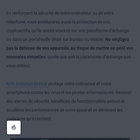
En renforçant la sécurité de votre ordinateur ou de votre
téléphone, vous améliorerez aussi la protection de vos
cryptoactifs, qu’ils soient stockés sur une plateforme d’échange
ou dans un portefeuille dédié sur bureau ou mobile.
Ne négligez
pas la défense de vos appareils, au risque de mettre en péril vos
monnaies virtuelles
, quelle que soit la plateforme d’échange que
vous utilisez.
AVG Antivirus Gratuit
protège votre ordinateur et votre
smartphone contre les virus et les pirates informatiques. Recevez
des alertes de sécurité, bénéficiez de fonctionnalités antivol et
accélérez les performances de votre appareil en éliminant les
malwares qu’il contient.