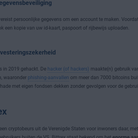
egevensbeveiliging
ereist persoonlijke gegevens om een account te maken. Voordat
k een kopie van uw id-kaart, paspoort of rijbewijs uploaden.
nvesteringszekerheid
s in 2019 gehackt. De
hacker (of hackers)
maakte(n) gebruik van
, waaronder
phishing-aanvallen
om meer dan 7000 bitcoins bui
hade met eigen fondsen dekken zonder gevolgen voor de gebrui
ex
een cryptobeurs uit de Verenigde Staten voor inwoners daar, met
gebruikers buiten de VS. Bittrex staat bekend om het
enorme aan