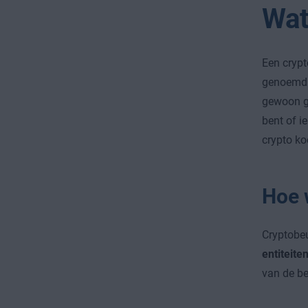
Wat
Een crypt
genoemd (
gewoon ge
bent of i
crypto ko
Hoe 
Cryptobe
entiteite
van de b