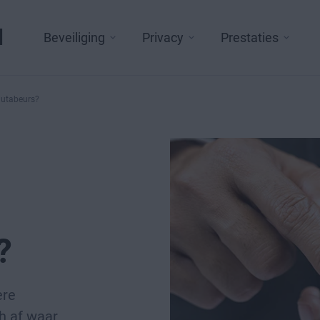
l
Beveiliging
Privacy
Prestaties
lutabeurs?
?
ere
h af waar