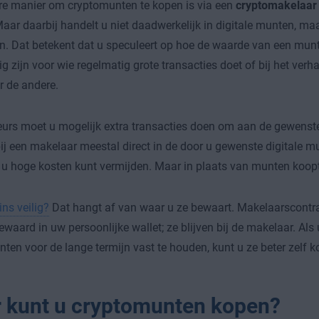
re manier om cryptomunten te kopen is via een
cryptomakelaar
Maar daarbij handelt u niet daadwerkelijk in digitale munten, ma
. Dat betekent dat u speculeert op hoe de waarde van een munt 
g zijn voor wie regelmatig grote transacties doet of bij het ver
 de andere.
urs moet u mogelijk extra transacties doen om aan de gewenst
 bij een makelaar meestal direct in de door u gewenste digitale 
 hoge kosten kunt vermijden. Maar in plaats van munten koopt
ins veilig?
Dat hangt af van waar u ze bewaart. Makelaarscontr
waard in uw persoonlijke wallet; ze blijven bij de makelaar. Als
ten voor de lange termijn vast te houden, kunt u ze beter zelf k
 kunt u cryptomunten kopen?