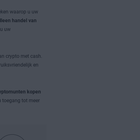
oeken waarop u uw
leen handel van
 u uw
an crypto met cash.
uiksvriendelijk en
ryptomunten kopen
 u toegang tot meer