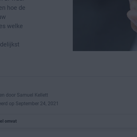
en hoe de
 uw
es welke
delijkst
n door Samuel Kellett
eerd op September 24, 2021
kel omvat