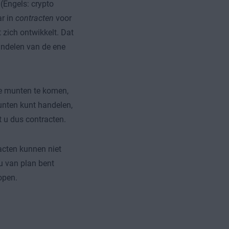
(Engels: crypto
ar in
contracten
voor
zich ontwikkelt. Dat
handelen van de ene
e munten te komen,
munten kunt handelen,
 u dus contracten.
acten kunnen niet
 u van plan bent
open.