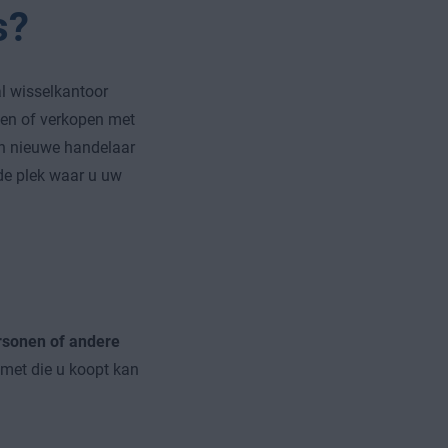
s?
al wisselkantoor
pen of verkopen met
een nieuwe handelaar
de plek waar u uw
rsonen of andere
 met die u koopt kan