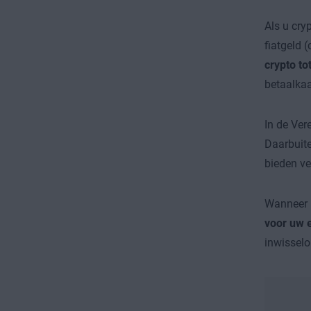
Als u cry
fiatgeld 
crypto to
betaalkaa
In de Ver
Daarbuite
bieden ve
Wanneer u
voor uw e
inwisselo