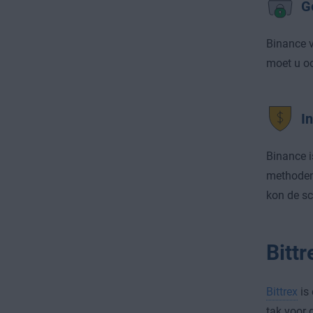
G
Binance v
moet u oo
I
Binance i
methoden
kon de sc
Bittr
Bittrex
is 
tak voor 