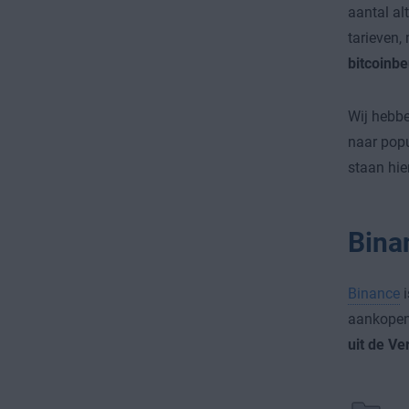
aantal al
tarieven,
bitcoinbe
Wij hebbe
naar popu
staan hie
Bina
Binance
i
aankopen 
uit de Ve