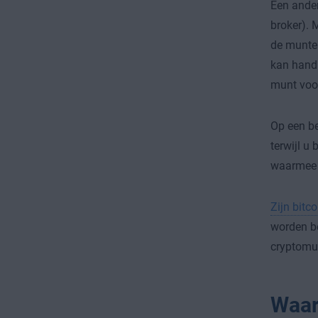
Een ande
broker). 
de munten
kan handi
munt voor
Op een be
terwijl u
waarmee u
Zijn bitco
worden be
cryptomun
Waar