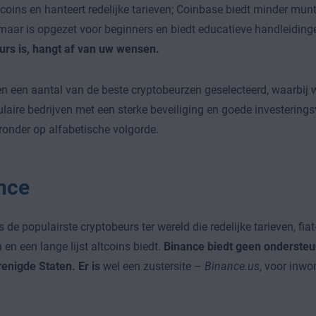
tcoins en hanteert redelijke tarieven; Coinbase biedt minder mun
 maar is opgezet voor beginners en biedt educatieve handleiding
urs is, hangt af van uw wensen.
n een aantal van de beste cryptobeurzen geselecteerd, waarbij
laire bedrijven met een sterke beveiliging en goede investerings
ronder op alfabetische volgorde.
nce
s de populairste cryptobeurs ter wereld die redelijke tarieven, fiat
en een lange lijst altcoins biedt.
Binance biedt geen ondersteu
renigde Staten. Er is
wel een zustersite –
Binance.us
, voor inwo