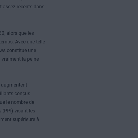
nt assez récents dans
0, alors que les
temps. Avec une telle
ows constitue une
s vraiment la peine
ac augmentent
llants conçus
ue le nombre de
(PPI) visant les
ement supérieure à