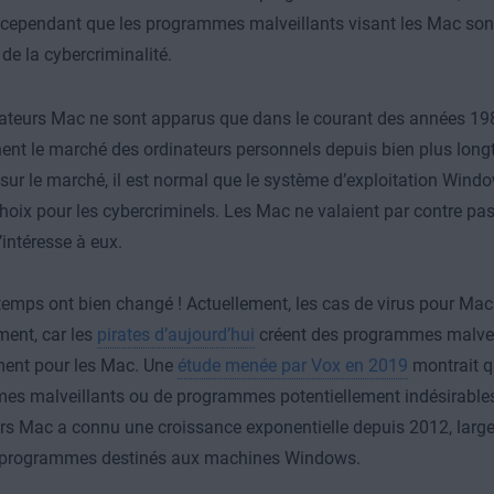
ai cependant que les programmes malveillants visant les Mac so
de la cybercriminalité.
ateurs Mac ne sont apparus que dans le courant des années 198
nt le marché des ordinateurs personnels depuis bien plus long
sur le marché, il est normal que le système d’exploitation Wind
choix pour les cybercriminels. Les Mac ne valaient par contre pa
’intéresse à eux.
temps ont bien changé ! Actuellement, les cas de virus pour M
ent, car les
pirates d’aujourd’hui
créent des programmes malvei
ment pour les Mac. Une
étude menée par Vox en 2019
montrait q
s malveillants ou de programmes potentiellement indésirables 
rs Mac a connu une croissance exponentielle depuis 2012, larg
s programmes destinés aux machines Windows.