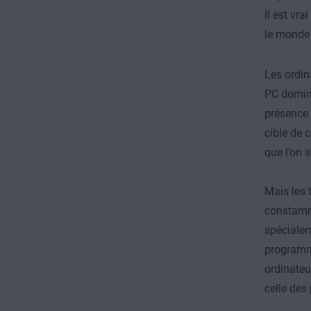
Il est vr
le monde 
Les ordin
PC domine
présence 
cible de 
que l’on s
Mais les 
constamm
spéciale
programme
ordinateu
celle de