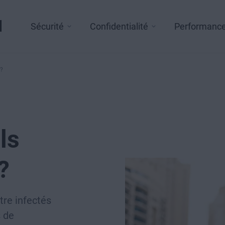
l
Sécurité
Confidentialité
Performanc
 ?
ls
?
tre infectés
s de