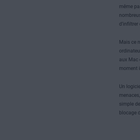
même pas 
nombreus
d’infiltre
Mais ce n
ordinateu
aux Mac e
moment id
Un logici
menaces,
simple d
blocage 