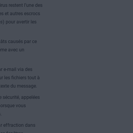
irus restent l’une des
es et autres escrocs
es
) pour avertir les
.
gâts causés par ce
stème avec un
r e-mail via des
 les fichiers tout à
 texte du message.
 sécurité, appelées
. Lorsque vous
.
ar effraction dans