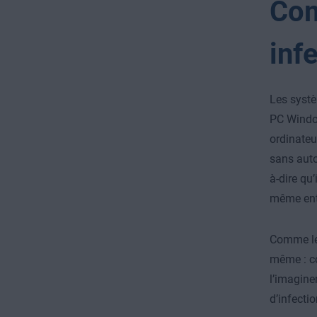
Com
inf
Les systè
PC Wind
ordinateu
sans autor
à-dire qu’
même entr
Comme les
même : co
l’imagine
d’infectio