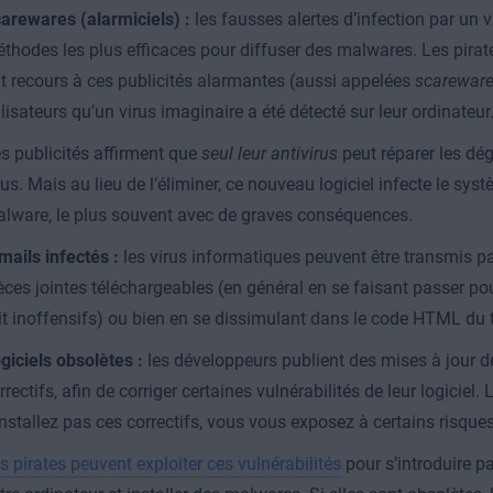
arewares (alarmiciels) :
les fausses alertes d’infection par un v
thodes les plus efficaces pour diffuser des malwares. Les pirat
t recours à ces publicités alarmantes (aussi appelées
scarewar
ilisateurs qu’un virus imaginaire a été détecté sur leur ordinateur
s publicités affirment que
seul leur antivirus
peut réparer les dé
rus. Mais au lieu de l’éliminer, ce nouveau logiciel infecte le sy
lware, le plus souvent avec de graves conséquences.
mails infectés :
les virus informatiques peuvent être transmis pa
èces jointes téléchargeables (en général en se faisant passer pour
it inoffensifs) ou bien en se dissimulant dans le code HTML du
giciels obsolètes :
les développeurs publient des mises à jour de
rrectifs, afin de corriger certaines vulnérabilités de leur logiciel
installez pas ces correctifs, vous vous exposez à certains risques
s pirates peuvent exploiter ces vulnérabilités
pour s’introduire p