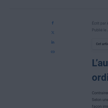
Écrit par
Publié le
Cet arti
L’a
ord
Contrairem
Selon une
façon imm