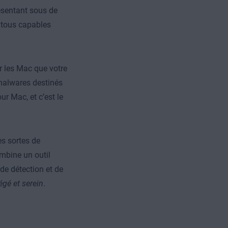
ésentant sous de
, tous capables
r les Mac que votre
malwares destinés
r Mac, et c’est le
es sortes de
bine un outil
de détection et de
égé et serein
.