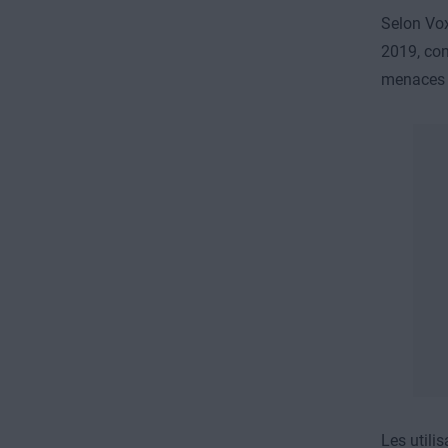
Selon Vox
2019, con
menaces 
Les utili