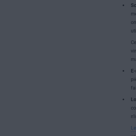
Sc
mé
on
ut
Ce
vi
ma
E-
pi
fa
Lo
co
n’
Le