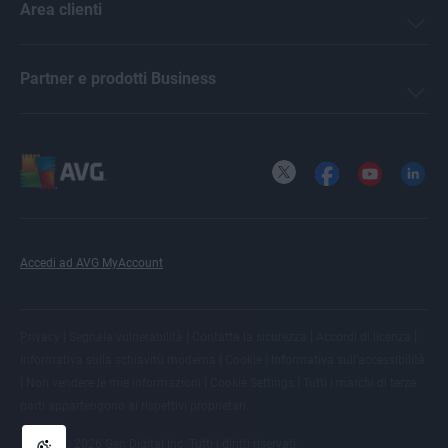
Area clienti
Partner e prodotti Business
X
Facebook
YouTube
LinkedI
Accedi ad AVG MyAccount
|
|
|
|
Privacy
Segnala vulnerabilità
Contatta la sicurezza
Accordi di licenza
|
|
Informativa sulla schiavitù moderna
Cookie
Informativa sull'accessibilità
|
|
|
Non vendere le mie informazioni
Cookie Settings
Tutti i
marchi di terze
parti
appartengono ai rispettivi proprietari.
© 2026 Gen Digital Inc. Tutti i diritti riservati.