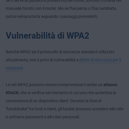
Se ti serve la password predefinita del router, dovresti trovarla nel
manuale fornito con il router. Ma se l'hai persa o l'hai cambiata,
potrai reimpostarla seguendo i passaggi precedenti.
Vulnerabilità di WPA2
Benché WPA2 sia il protocollo di sicurezza standard utilizzato
attualmente, non è privo di vulnerabilità e
difetti di sicurezza per il
computer
.
Le reti WPA2 possono essere compromesse tramite un
attacco
KRACK
, che si verifica nel momento in cui una rete autentica la
connessione di un dispositivo client. Durante la fase di
"handshake" tra host e client, gli hacker possono accedere alla rete
e sottrarre password e altri dati personali.